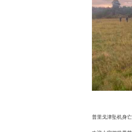
普里戈津坠机身亡 