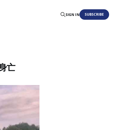
SUBSCRIBE
SIGN IN
机身亡