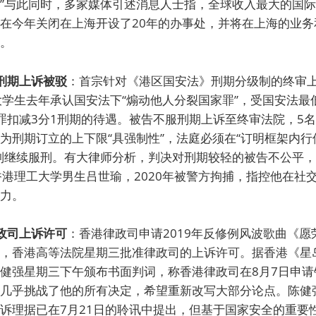
”与此同时，多家媒体引述消息人士指，全球收入最大的国
在今年关闭在上海开设了20年的办事处，并将在上海的业务
。
刑期上诉被驳
：首宗针对《港区国安法》刑期分级制的终审
大学生去年承认国安法下“煽动他人分裂国家罪”，受国安法最
罪扣减3分1刑期的待遇。被告不服刑期上诉至终审法院，5
为刑期订立的上下限“具强制性”，法庭必须在“订明框架内行
判继续服刑。有大律师分析，判决对刑期较轻的被告不公平
香港理工大学男生吕世瑜，2020年被警方拘捕，指控他在社
力。
政司上诉许可
：香港律政司申请2019年反修例风波歌曲《
，香港高等法院星期三批准律政司的上诉许可。据香港《星
健强星期三下午颁布书面判词，称香港律政司在8月7日申请
几乎挑战了他的所有决定，希望重新改写大部分论点。陈健
诉理据已在7月21日的聆讯中提出，但基于国家安全的重要