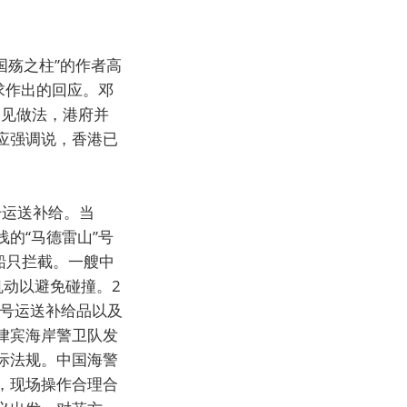
国殇之柱”的作者高
求作出的回应。邓
常见做法，港府并
应强调说，香港已
号运送补给。当
浅的“马德雷山”号
船只拦截。一艘中
机动以避免碰撞。2
”号运送补给品以及
律宾海岸警卫队发
际法规。中国海警
，现场操作合理合