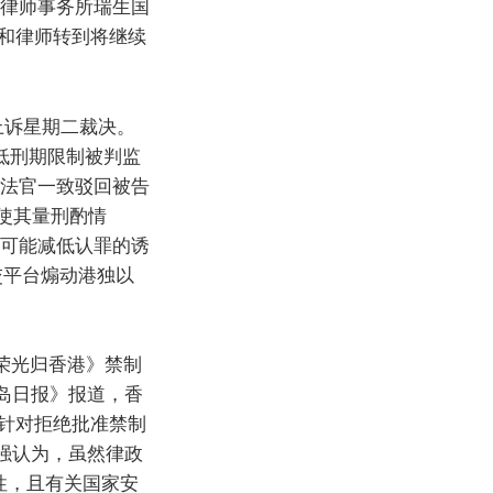
际律师事务所瑞生国
和律师转到将继续
上诉星期二裁决。
低刑期限制被判监
名法官一致驳回被告
使其量刑酌情
，可能减低认罪的诱
交平台煽动港独以
愿荣光归香港》禁制
岛日报》报道，香
针对拒绝批准禁制
强认为，虽然律政
性，且有关国家安