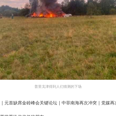
普里戈津得到人们猜测的下场
| 元首缺席金砖峰会关键论坛 | 中菲南海再次冲突 | 党媒再