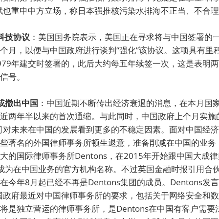
斌也重申中方立场，称日本强推核污染水排海不正当、不合
科技协议
：美国国务院表示，美国正在寻求将与中国签署的
个月，以便与中国政府进行谈判“强化”该协议。这项具有里
979年建交时签署的，此后大约每五年续签一次，这是表明
信号。
或撤出中国
：中国近期不断传出经济衰退的消息，在本月国
近两年半以来的首次通缩。与此同时，中国政府上个月实施
司对未来在中国的发展看到更多的不稳定因素。面对中国经
些著名的外国律师事务所顿生退意，准备削减在中国的业务
大的国际律师事务所Dentons，在2015年开始跟中国大成
ons”成为在中国业务的官方机构名称。不过英国金融时报引用
今年8月起已经不再是Dentons集团的成员。Dentons发
国政府最近对中国律师事务所的要求，包括关于网络安全和
将是独立营运的律师事务所，是Dentons在中国有客户需