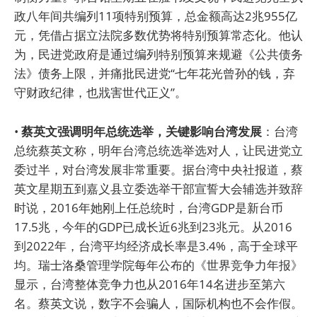
政八年间共编列11项特别预算，总金额高达2兆955亿
元，凭借占据立法院多数优势将特别预算常态化。他认
为，民进党政府是通过编列特别预算来规避《公共债务
法》债务上限，并痛批民进党“七年花光曾孙的钱，弃
守财政纪律，也戕害世代正义”。
•
蔡英文强调明年总统选举，关键影响台湾发展
：台湾
总统蔡英文称，明年台湾总统选举选对人，让民进党立
委过半，对台湾发展非常重要。据台湾中央社报道，蔡
英文星期五到嘉义县立委选举干部宣誓大会辅选并致辞
时说，2016年她刚上任总统时，台湾GDP是新台币
17.5兆，今年的GDP已成长近6兆到23兆元。从2016
到2022年，台湾平均经济成长率是3.4%，高于全球平
均。瑞士洛桑管理学院每年公布的《世界竞争力年报》
显示，台湾整体竞争力也从2016年14名进步至第六
名。蔡英文说，数字不会骗人，国际机构也不会作假。