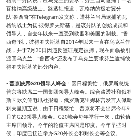
格纳一分队说，应乌克兰的要求，芬兰当局逮捕了一名
瓦格纳高级战士。路透社报道，瓦格纳的极右翼分
队“鲁西奇”在Telegram发文称，遭芬兰当局逮捕的瓦
格纳战士为扬·彼得罗夫斯基，是该分队的创始成员和
领导人，自去年以来一直受到欧盟和美国的制裁。“鲁
西奇”说，彼得罗夫斯基自2014年以来一直在乌克兰作
战，并于7月20日因违反签证规定被捕，现在面临被引
渡回乌克兰。“鲁西奇”还发布了乌克兰要求芬兰逮捕彼
得罗夫斯基的部分内容。
•
普京缺席G20领导人峰会
：因日程繁忙，俄罗斯总统
普京将缺席二十国集团领导人峰会。综合路透社和俄罗
斯国际文传电讯社报道，俄罗斯克里姆林宫发言人佩斯
科夫星期五说，由于日程繁忙，普京将不会出席今年9
月的G20领导人峰会。G20峰会每年举行一次，由轮值
主席国领导。今年的轮值主席国是印度。今年早些时
候，印度已接连举办G20外长会和财长会等会议。