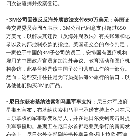
四次被逮捕并投案登记。
•
3M公司因违反反海外腐败法支付650万美元
：美国证
券交易委员会周五表示，3M公司已同意支付超过650
万美元，以解决其违反《反海外腐败法》有关账簿和记
录以及内部控制条款的指控。美国证交会的命令判定，
一家位于中国的3M子公司的员工，安排国有医疗机构
雇用的中国政府官员参加海外会议、教育活动和医疗机
构参访，此举号称是该中国子公司营销工作的一部分。
然而，这些安排往往是为官员提供海外旅行的借口，以
诱使他们购买3M的产品。
•
尼日尔获布基纳法索和马里军事支持
：尼日尔军政府
星期五宣布，布基纳法索和马里已承诺支持上个月在尼
日尔掌权的军事政变领导人，并在尼日尔受到袭击时提
供军事援助。星期五在尼日尔首都尼亚美举行的新闻发
布会上，尼日尔外交部副秘书长奥马鲁·易卜拉欣·西迪