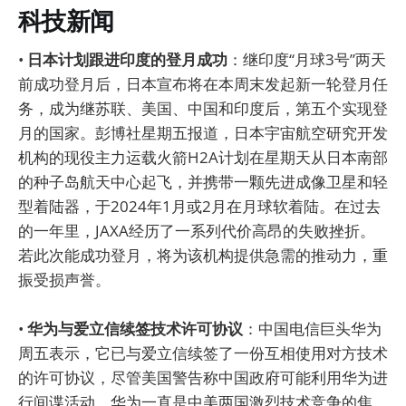
科技新闻
•
日本计划跟进印度的登月成功
：继印度“月球3号”两天
前成功登月后，日本宣布将在本周末发起新一轮登月任
务，成为继苏联、美国、中国和印度后，第五个实现登
月的国家。彭博社星期五报道，日本宇宙航空研究开发
机构的现役主力运载火箭H2A计划在星期天从日本南部
的种子岛航天中心起飞，并携带一颗先进成像卫星和轻
型着陆器，于2024年1月或2月在月球软着陆。在过去
的一年里，JAXA经历了一系列代价高昂的失败挫折。
若此次能成功登月，将为该机构提供急需的推动力，重
振受损声誉。
•
华为与爱立信续签技术许可协议
：中国电信巨头华为
周五表示，它已与爱立信续签了一份互相使用对方技术
的许可协议，尽管美国警告称中国政府可能利用华为进
行间谍活动。华为一直是中美两国激烈技术竞争的焦