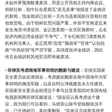
未如外界预测般遭肃清，而是公开亮相主持内阁会议。
韩联社称，朝中社在星期五“若无其事”地报道了金德训
的新闻，指金德训已在前一天向当选泰国新任首相社德
他致贺电。由于朝鲜饥荒问题严重，外加平安南道近来
发生海浪冲溃堤坝。金正恩星期一在灾区视察时，点名
批评内阁总理金德训“不争气”，下令纪检部门调查相关
机构和当事人。金正恩用“流氓”“脑袋笨”“官僚”“认知扭
曲”“作风软弱”等严厉字眼，高强度批评金德训，因此
传言金德训和其他官员即将被肃清。
•
菲律宾考虑南海军事前哨的翻新与建设
：菲律宾国家
安全委员会促请国会，考虑拨款翻新在南中国海作为军
事前哨的搁浅军舰，以及在阿云津礁建造永久性建筑。
菲国家安全委员会助理总干事马拉亚星期四对美国有线
电视新闻网菲律宾频道说：“国会应认真考虑这个建
议，因为我们可以看到，马德雷山脉号登陆舰状况不
佳，已生锈破旧，真的要翻新。”菲参议员埃斯库德罗