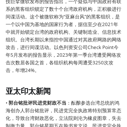
技巨擘微软发布的报告指出，一个疑似与中国政府有联
系的黑客组织锁定了数十个台湾政府机构，正积极进行
间谍活动。这个被微软称为“亚麻台风”的黑客组织，是
一个以中国为基地的国家行为者，据信至少在2021年
中就开始锁定台湾的政府机构、关键制造业、信息技术
组织。台湾长期以来指控中国通过对其政府网路的网络
攻击，进行间谍活动。以色列资安公司Check Point今
年5月发布的报告显示，2023年第一季台湾遭受网络攻
击次数居各国之首，各组织机构每周遭受3250次攻
击，年增24%。
亚太印太新闻
•
郭台铭批评民进党财政不当
：酝酿参选台湾总统的鸿
海创办人郭台铭批评，民进党完全执政将特别预算常态
化，导致台湾财政恶化，立法院则沦为橡皮图章，失去
制衡力量。郭台铭星期五在脸书发文说，民进党完全执