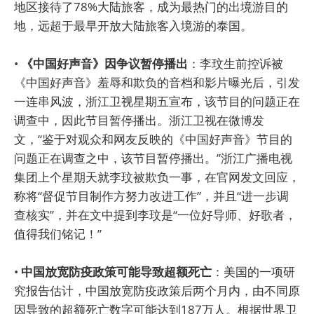
地区接待了78%大陆旅客，成为最热门的出境游目的
地，远超于最早开放大陆旅客入境游的泰国。
•
《中国好声音》因争议暂停播出
：李玟生前控诉被
《中国好声音》羞辱和欺负的音档和影片曝光后，引发
一连串风波，浙江卫视星期五宣布，该节目的问题正在
调查中，因此节目暂停播出。浙江卫视在微博发
文，“鉴于对观众和网友反映的《中国好声音》节目的
问题正在调查之中，该节目暂停播出。”浙江广播电视
集团上个星期天就李玟被欺负一事，在官网发文回应，
称将“督促节目制作方努力改进工作”，并且“进一步调
查核实”，并在文中提到李玟是“一位好导师、好歌者，
值得我们铭记！”
•
中国放宽防疫政策可能导致超额死亡
：美国的一项研
究报告估计，中国放宽防疫政策后两个月内，由不同原
因导致的超额死亡数字可能达到187万人。根据世界卫