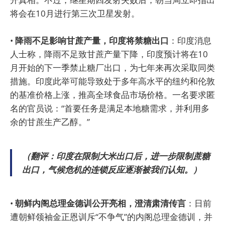
将会在10月进行第三次卫星发射。
•
降雨不足影响甘蔗产量，印度将禁糖出口
：印度消息
人士称，降雨不足致甘蔗产量下降，印度预计将在10
月开始的下一季禁止糖厂出口，为七年来再次采取同类
措施。印度此举可能导致处于多年高水平的纽约和伦敦
的基准价格上涨，推高全球食品市场价格。一名要求匿
名的官员说：“首要任务是满足本地糖需求，并利用多
余的甘蔗生产乙醇。”
（翻评：印度在限制大米出口后，进一步限制蔗糖
出口，气候危机的连锁反应逐渐被我们认知。）
•
朝鲜内阁总理金德训公开亮相，澄清肃清传言
：日前
遭朝鲜领袖金正恩训斥“不争气”的内阁总理金德训，并