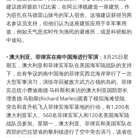
建议政府拨款1亿比索，在阿云津礁建造一座建筑，作
为驻扎在马德雷山脉号的军人宿舍。这项建议获得另两
名参议员支持，但他们认为这座建筑应用于非军事用
途，例如天气恶劣时作为渔民的避难所，或是科研船的
中途站。
•
澳大利亚、菲律宾在南中国海进行军演
：8月25日星
期五，澳大利亚和菲律宾军队在美国海军陆战队的支持
下，在有争议的南中国海的菲律宾西北海岸举行了一次
大型军事演习，演练夺回被敌方武力占领的岛屿。菲律
宾总统小费迪南德·马科斯和来访的澳大利亚国防部长
理查德·马勒斯(Richard Marles)观看了模拟海滩登陆、
突击和直升机飞入菲律宾海军基地的行动，有1,200名
澳大利亚军人、560名菲律宾军人和120名美国海军陆
战队员参加。星期一，澳大利亚、菲律宾和美国军队在
西部的巴拉望省的黎刹镇进行了空中突击演习，该省也