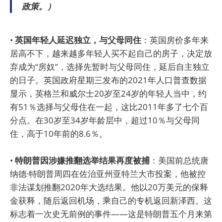
政策。）
•
英国年轻人延迟独立，与父母同住
：英国房价多年来
居高不下，越来越多年轻人买不起自己的房子，决定放
弃成为“房奴”，选择先暂时与父母同住，延后自主独立
的日子。英国政府星期三发布的2021年人口普查数据
显示，英格兰和威尔士20岁至24岁的年轻人当中，约
有51％选择与父母住在一起，这比2011年多了七个百
分点。在30岁至34岁年龄层中，超过10％与父母同
住，高于10年前的8.6％。
•
特朗普因涉嫌推翻选举结果再度被捕
：美国前总统唐
纳德·特朗普周四在佐治亚州亚特兰大市投案，他被控
非法谋划推翻2020年大选结果。他以20万美元的保释
金获释，随后返回机场，乘自己的专机返回新泽西。这
标志着一次史无前例的事件——这是特朗普五个月来第