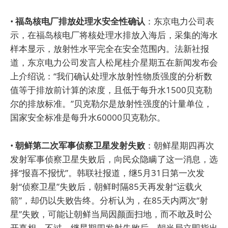
•
福岛核电厂排放处理水安全性确认
：东京电力公司表
示，在福岛核电厂将核处理水排放入海后，采集的海水
样本显示，放射性水平完全在安全范围内。法新社报
道，东京电力公司发言人松尾桂介星期五在新闻发布会
上介绍说：“我们确认处理水放射性物质强度的分析数
值等于排放前计算的浓度，且低于每升水1500贝克勒
尔的排放标准。”贝克勒尔是放射性强度的计量单位，
国家安全标准是每升水60000贝克勒尔。
•
朝鲜第二次军事侦察卫星发射失败
：朝鲜星期四再次
发射军事侦察卫星失败后，向民众隐瞒了这一消息，选
择“报喜不报忧”。韩联社报道，继5月31日第一次发
射“侦察卫星”失败后，朝鲜时隔85天再发射“运载火
箭”，却仍以失败告终。分析认为，在85天内两次“射
星”失败，可能让朝鲜当局因颜面扫地，而不敢及时公
开真相。不过，继星期四发射失败后，朝当局立即指出