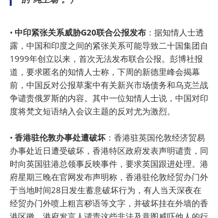
•
中印紧张关系威胁G20联合公报发布
：据知情人士透
露，中国和印度之间的紧张关系可能导致二十国集团自
1999年创立以来，首次无法发布联合公报。彭博社报
道，要求匿名的知情人士称，下周的新德里峰会揭幕
前，中国反对公报草案中有关新兴市场债务和乌克兰战
争谴责俄罗斯的内容。其中一位知情人士说，中国对印
度将梵文短语纳入会议主题的反对尤为激烈。
•
香港驻伦敦办事处遭破坏
：香港驻英国伦敦经济贸易
办事处近日遭受破坏，香港特区政府发表声明谴责，同
时向英国驻港总领事反映事件，要求英国跟进处理。港
府星期三晚在官网发布声明称，香港驻伦敦经贸办门外
于当地时间28日发生蓄意破坏行为，有人当天深夜在
经贸办门外喷上粗言秽语等文字，并破坏挂在外墙的香
港区徽。港府发言人谴责这些非法及意图威吓他人的行