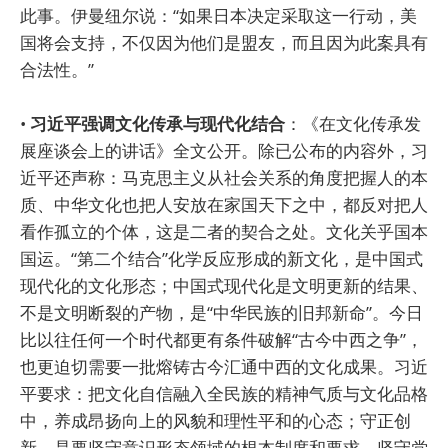
此事。伊曼纽尔说：“如果日本决定采取这一行动，美
国将会支持，不仅因为他们是盟友，而且因为此案具有
合法性。”
•
习近平强调文化传承与现代化结合
：《在文化传承发
展座谈会上的讲话》全文公开。除已公布的内容外，习
近平还声称：马克思主义从社会关系的角度把握人的本
质、中华文化也把人安放在家国天下之中，都反对把人
看作孤立的个体，这是二者的契合之处。文化关乎国本
国运。“第二个结合”化学反应形成的新文化，是中国式
现代化的文化形态；中国式现代化是文明更新的结果、
不是文明断裂的产物，是“中华民族的旧邦新命”。今日
比以往任何一个时代都更有条件破解“古今中西之争”，
也更迫切需要一批熔铸古今汇通中西的文化成果。习近
平要求：把文化自信融入全民族的精神气质与文化品格
中，养成昂扬向上的风貌和理性平和的心态；守正创
新，是要坚守意识形态领域的根本制度和要求、坚守党