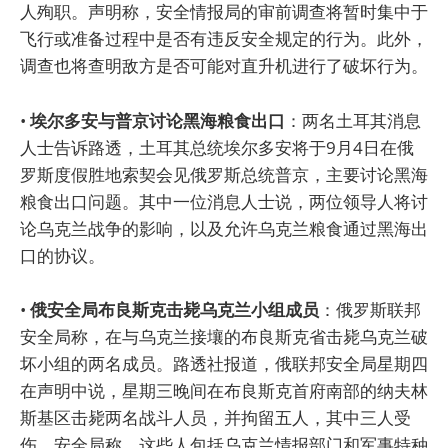
人殉职。声明称，安全情报局的审前调查将暂时集中于
飞行或准备过程中是否有违反安全规定的行为。此外，
调查也将查明敌方是否可能对直升机进行了破坏行为。
•
埃尔多安与普京讨论黑海粮食出口
：两名土耳其消息
人士告诉路透，土耳其总统埃尔多安将于9月4日在俄
罗斯度假胜地索契会见俄罗斯总统普京，主要讨论黑海
粮食出口问题。其中一位消息人士说，两位领导人将讨
论乌克兰战争的影响，以及允许乌克兰粮食通过黑海出
口的协议。
•
俄安全局布良斯克击毙乌克兰小组成员
：俄罗斯联邦
安全局称，在与乌克兰接壤的布良斯克省击毙乌克兰破
坏小组的两名成员。路透社报道，俄联邦安全局星期四
在声明中说，星期三晚间在布良斯克首府南部的纳夫林
斯基区击毙两名战斗人员，并拘留五人，其中三人受
伤。安全局称，这些人包括乌克兰情报部门和军事特种