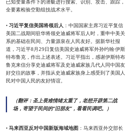
已知变量条件下的潜艇进行搜索、识别、攻击、跟踪，
全要素检验空勤组技战术水平。
•
习近平复信美国将领后人
：中国国家主席习近平复信
美国二战期间驻华将领史迪威将军后人时，重申中美关
系的基础在民间、力量源泉在人民友好。据新华社报
道，习近平8月29日复信美国史迪威将军外孙约翰·伊斯
特布鲁克，作出上述表述。习近平指出，感谢伊斯特布
鲁克来信分享史迪威将军及史迪威家族几代人同中国友
好交往的故事，并指从史迪威家族身上感受到了美国人
民对中国人民的友好情谊。
（翻评：圣上畏难情绪太重了，老想开辟第二战
场，寄望于民间的“旧朋友”，看看民调吧。）
•
马来西亚反对中国新版海域地图
：马来西亚外交部长