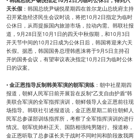
•
韩国总统尹锡悦指定10月2日为临时公休日，得到六
天长假
：韩国总统尹锡悦星期四在首尔龙山总统府主持
召开紧急经济民生会议时说，将把10月2日指定为临时
公休日，从而提振国内旅游市场，拉动内需。韩联社报
道，9月28日至10月1日的四天中秋假期，和10月3日
开天节中间的10月2日成为公休日后，韩国将迎来六天
长假。据悉，韩国国务总理韩悳洙将于9月5日主持召
开的国务会议，有望审议表决指定10月2日为临时公休
日的议案。
•
金正恩指导反制韩美军演的朝军演练
：朝中社星期四
报道，朝鲜人民军日前开展旨在反制“乙支自由护盾”韩
美联合军演的全军指挥演训，朝鲜领导人金正恩前往现
场指导。韩联社引述报道说，金正恩星期二前往朝鲜人
民军总参谋部训练指挥所，考察了全军指挥演训的进行
情况。朝军统帅朴正天、国防相强纯男随行。报道称，
金正恩听取了总参谋长关于战时不同时间和阶段敌我两