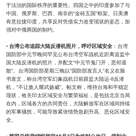
于法治的国际秩序的重要性。四国之中的印度参加了与
中国、俄罗斯、巴西、南非的“金砖五国”框架。日美澳
有意拉拢印度，共享反对凭借实力改变现状的姿态，加
强对中俄两国的制约。
•
台湾公布追踪大陆反潜机照片，呼吁区域安全
：台湾
国防部中元节晚间罕见公布台湾空军战机近距离追监中
国大陆反潜机的照片，并配文“中元节鬼门开，恶邻退
散”。台湾国防部星期三晚以“国防部发言人”名义在脸
书发文，称台湾空军幻象战机日前跟监大陆运-8反潜
机，“不让敌人耀武扬威”。帖文称，维持台海和平稳定
现状，攸关印太区域安全与繁荣福祉，是包括北京当局
在内，区域各方的共同责任，大陆解放军在区域间持续
的军事骚扰，可能导致紧张情势急剧升高、恶化区域安
全。