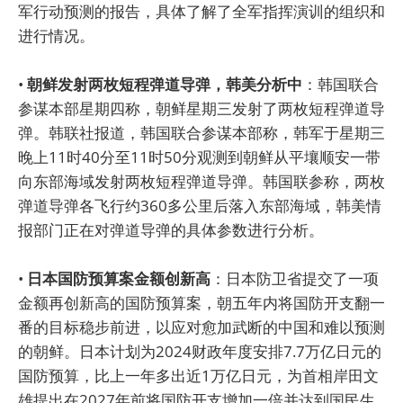
军行动预测的报告，具体了解了全军指挥演训的组织和
进行情况。
•
朝鲜发射两枚短程弹道导弹，韩美分析中
：韩国联合
参谋本部星期四称，朝鲜星期三发射了两枚短程弹道导
弹。韩联社报道，韩国联合参谋本部称，韩军于星期三
晚上11时40分至11时50分观测到朝鲜从平壤顺安一带
向东部海域发射两枚短程弹道导弹。韩国联参称，两枚
弹道导弹各飞行约360多公里后落入东部海域，韩美情
报部门正在对弹道导弹的具体参数进行分析。
•
日本国防预算案金额创新高
：日本防卫省提交了一项
金额再创新高的国防预算案，朝五年内将国防开支翻一
番的目标稳步前进，以应对愈加武断的中国和难以预测
的朝鲜。日本计划为2024财政年度安排7.7万亿日元的
国防预算，比上一年多出近1万亿日元，为首相岸田文
雄提出在2027年前将国防开支增加一倍并达到国民生