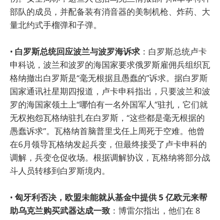
部队的成员，并配备装有消音器的美制机枪、炸药、大
量北约式手榴弹和子弹。
•
白罗斯总统回应波兰与波罗海诉求
：白罗斯总统卢卡
申科说，波兰和波罗的海国家要求俄罗斯雇佣兵组织瓦
格纳撤出白罗斯是“毫无根据且愚蠢的”诉求。据白罗斯
国家通讯社星期四报道，卢卡申科指出，只要波兰和波
罗的海国家领土上“哪怕有一名外国军人”驻扎，它们就
无权抱怨瓦格纳驻扎在白罗斯，“这些都是毫无根据的
愚蠢诉求”。瓦格纳首脑普里戈任上周死于空难。他曾
在6月领导瓦格纳发起兵变，但最终接受了卢卡申科的
调解，兵变仓促收场。根据调解协议，瓦格纳将部分战
斗人员转移到白罗斯境内。
•
匈牙利否决，欧盟未能就从基金中提供 5 亿欧元来帮
助乌克兰购买武器达成一致
：博雷尔指出，他们在 8