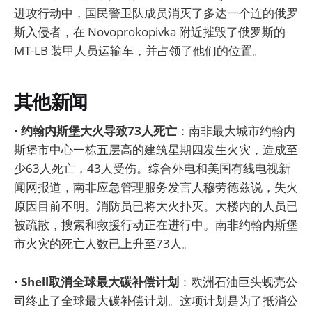
进攻行动中，国民警卫队成员消灭了多达一个连的俄罗
斯入侵者，在 Novoprokopivka 附近摧毁了俄罗斯的
MT-LB 装甲人员运输车，并占领了他们的位置。
其他新闻
•
约翰内斯堡大火导致73人死亡
：南非最大城市约翰内
斯堡市中心一栋五层高的建筑星期四发生火灾，造成至
少63人死亡，43人受伤。综合外电和美国有线电视新
闻网报道，南非应急管理服务发言人穆劳德兹说，失火
原因目前不明。消防员已将大火扑灭。大楼内的人员已
被疏散，搜索和救援行动正在进行中。南非约翰内斯堡
市火灾的死亡人数已上升至73人。
•
Shell取消全球最大碳补偿计划
：欧洲石油巨头蚬壳公
司终止了全球最大碳补偿计划。这项计划是为了抵消公