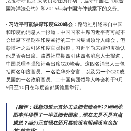
尼拉呼吁北京“采取负责任的行动”，遵守中国在《联合
国海洋法公约》和2016年南中国海仲裁案下的义务。
•
习近平可能缺席印度G20峰会
：路透社引述来自中国
和印度的消息人士报道，中国国家主席习近平有可能不
会出席下星期在印度举行的二十国集团领导人峰会，但
彭博社之后引述印度官员报道，习近平尚未跟印度确认
他是否会出席。路透社星期四引述四名消息人士报道，
中国总理李强预计会出席G20峰会。这四名消息人士包
括两名印度官员、一名驻华外交官，以及另一个G20成
员国的一名政府官员。二十国集团领导人峰会将于9月
9日至10日在印度首都新德里举行。
（翻评：我想知道元首还去亚细安峰会吗？刚刚地
图事件得罪了一半亚细安国家，现在去是不是有点
尴尬？咱们元首现在还只喜欢没有阻碍没有负担
的“纯主场”。）