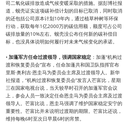
司二氧化碳排放造成气候变暖采取的措施。据彭博社报
道，蚬壳证实这项碳补偿计划的目标已取消，同时取消
的还包括公司原本计划10年内，通过植草种树等环保
行动，获取每年1亿2000万的碳信用额，额度可占公司
碳排放量的10%左右。蚬壳没公布任何新的碳补偿目
标，也没具体说明如何履行对未来气候变化的承诺。
•
加蓬军方任命过渡领导，强调国家稳定
：加蓬“机构过
渡和恢复委员会”宣布，任命加蓬共和国卫队指挥官布
里斯·奥利吉·恩圭马为委员会主席及过渡领导人。新华
社报道，“机构过渡和恢复委员会”发言人芒富比，星期
三在国家电视台说，当天较早时召开的加蓬军官会议
上，参会人员一致决定任命恩圭马为委员会主席及过渡
领导人。芒富比说，恩圭马强调了维护国家稳定安宁的
重要性。芒富比并未说明过渡期的期限。芒富比还说，
维持每晚6时至次日早晨6时的宵禁。