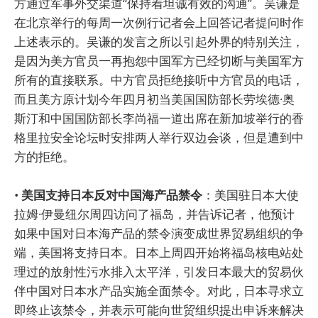
方通过军事外交渠道“保持着坦诚有效的沟通”。吴谦是
在北京举行的每周一次例行记者会上回答记者提问时作
上述表示的。吴谦的发言之所以引起外界的特别关注，
是因为美方官员一再抱怨中国军方已经切断与美国军方
所有的直接联系。中方官员拒绝接听中方官员的电话，
而且美方原计划今年四月初当美国国防部长劳埃德·奥
斯汀和中国国防部长李尚福一道出席在新加坡举行的香
格里拉安全论坛时安排两人举行双边会谈，但是遭到中
方的拒绝。
•
美国支持日本反对中国海产品禁令
：美国驻日本大使
拉姆·伊曼纽尔周四访问了福岛，并告诉记者，他预计
如果中国对日本海产品的禁令演变成世界贸易组织的争
端，美国将支持日本。日本上周四开始将福岛核电站处
理过的放射性污水排入太平洋，引发日本最大的贸易伙
伴中国对日本水产品实施全面禁令。对此，日本寻求立
即终止该禁令，并表示可能向世贸组织提出申诉来解决