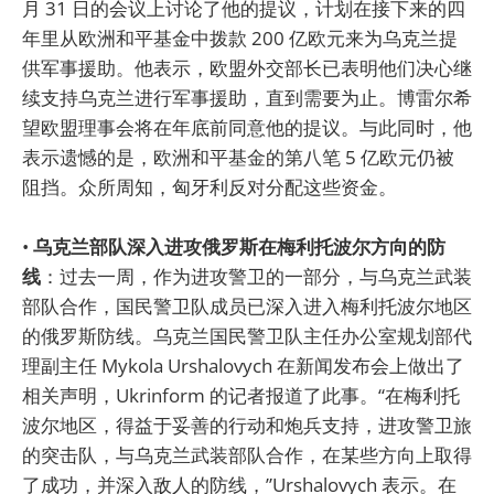
月 31 日的会议上讨论了他的提议，计划在接下来的四
年里从欧洲和平基金中拨款 200 亿欧元来为乌克兰提
供军事援助。他表示，欧盟外交部长已表明他们决心继
续支持乌克兰进行军事援助，直到需要为止。博雷尔希
望欧盟理事会将在年底前同意他的提议。与此同时，他
表示遗憾的是，欧洲和平基金的第八笔 5 亿欧元仍被
阻挡。众所周知，匈牙利反对分配这些资金。
•
乌克兰部队深入进攻俄罗斯在梅利托波尔方向的防
线
：过去一周，作为进攻警卫的一部分，与乌克兰武装
部队合作，国民警卫队成员已深入进入梅利托波尔地区
的俄罗斯防线。乌克兰国民警卫队主任办公室规划部代
理副主任 Mykola Urshalovych 在新闻发布会上做出了
相关声明，Ukrinform 的记者报道了此事。“在梅利托
波尔地区，得益于妥善的行动和炮兵支持，进攻警卫旅
的突击队，与乌克兰武装部队合作，在某些方向上取得
了成功，并深入敌人的防线，”Urshalovych 表示。在