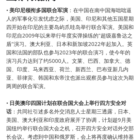
•
美印尼领衔多国联合军演
：在中国在南中国海咄咄逼
人的军事化引发忧虑之际，美国、印尼和其他五国星期
四开始在印尼的主要岛屿爪哇岛举行联合军演。美国和
印尼自2009年以来举行年度实弹操练的"超级嘉鲁达之
盾"演习。澳大利亚、日本和新加坡2022年起加入。英
国和法国的部队也参与2023年的联合演习，使今年的
演习兵力达到了约5000人。文莱、巴西、加拿大、德
国、印度、马来西亚、荷兰、新西兰、巴布亚新几内
亚、菲律宾、韩国和东帝汶也派出观察员参与这次为期
两周的联合军演。
•
日美澳印四国计划在联合国大会上举行四方安全对
话
：共同社引述多名外交消息人士星期三透露，日本、
美国、澳大利亚和印度政府展开了协调，计划趁9月美
国纽约举行联合国大会之机，召开四方安全对话外交部
长会议。考虑到中国和俄罗斯，会上将再度确认维持基