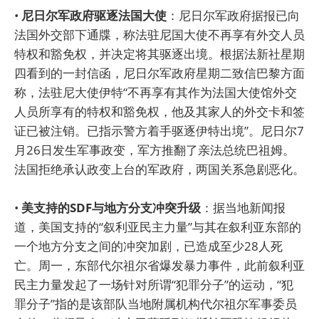
•
尼日尔军政府驱逐法国大使
：尼日尔军政府据报已向
法国外交部下通牒，称法驻尼国大使不再享有外交人员
特权和豁免权，并决定将其驱逐出境。根据法新社星期
四看到的一封信函，尼日尔军政府星期二致信巴黎方面
称，法驻尼大使伊特“不再享有其作为法国大使馆外交
人员所享有的特权和豁免权，他及其家人的外交卡和签
证已被注销。已指示警方着手驱逐伊特出境”。尼日尔7
月26日发生军事政变，军方推翻了亲法总统巴祖姆。
法国拒绝承认政变上台的军政府，两国关系急剧恶化。
•
美支持的SDF与地方分支冲突升级
：据当地新闻报
道，美国支持的“叙利亚民主力量”与其在叙利亚东部的
一个地方分支之间的冲突加剧，已造成至少28人死
亡。周一，东部代尔祖尔省爆发暴力事件，此前叙利亚
民主力量发起了一场针对所谓“犯罪分子”的运动，“犯
罪分子”指的是该部队当地附属机构代尔祖尔军事委员