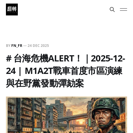
BY
FN_FR
—
24 DEC 2025
# 台海危機ALERT！｜2025-12-
24 | M1A2T戰車首度市區演練
與在野黨發動彈劾案