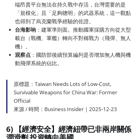
端昂貴平台無法在持久戰中存活，台灣需要的是
「規模化」且「足夠聰明」的武器系統，這一觀點
也得到了烏克蘭戰爭經驗的佐證。
台海影响
：建軍準則面。推動國軍採購方向從大型
載台（戰機、軍艦）轉向不對稱戰力（飛彈、無人
機）。
观察点
：國防部後續預算編列是否增加無人機與機
動飛彈系統的佔比。
原標題：Taiwan Needs Lots of Low-Cost,
Survivable Weapons for China War: Former
Official
來源 / 時間：Business Insider｜2025-12-23
6) 【經濟安全】經濟紐帶已非兩岸關係
潤滑劑 投資轉向美國