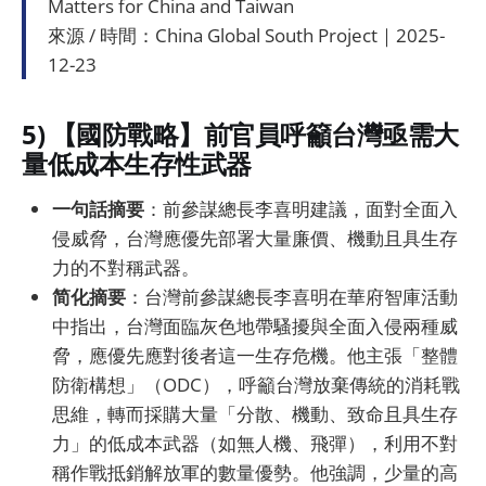
Matters for China and Taiwan
來源 / 時間：China Global South Project｜2025-
12-23
5) 【國防戰略】前官員呼籲台灣亟需大
量低成本生存性武器
一句話摘要
：前參謀總長李喜明建議，面對全面入
侵威脅，台灣應優先部署大量廉價、機動且具生存
力的不對稱武器。
简化摘要
：台灣前參謀總長李喜明在華府智庫活動
中指出，台灣面臨灰色地帶騷擾與全面入侵兩種威
脅，應優先應對後者這一生存危機。他主張「整體
防衛構想」（ODC），呼籲台灣放棄傳統的消耗戰
思維，轉而採購大量「分散、機動、致命且具生存
力」的低成本武器（如無人機、飛彈），利用不對
稱作戰抵銷解放軍的數量優勢。他強調，少量的高