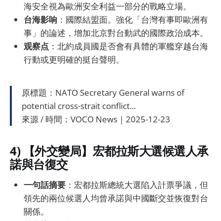
海安全視為歐洲安全利益一部分的戰略立場。
台海影响
：國際結盟面。強化「台灣有事即歐洲有
事」的論述，增加北京對台動武的國際政治成本。
观察点
：北約成員國是否會有具體的軍艦穿越台海
行動或更明確的挺台聲明。
原標題：NATO Secretary General warns of
potential cross-strait conflict...
來源 / 時間：VOCO News｜2025-12-23
4) 【外交變局】宏都拉斯大選候選人承
諾與台復交
一句話摘要
：宏都拉斯總統大選陷入計票爭議，但
領先的兩位候選人均曾承諾與中國斷交並恢復對台
關係。