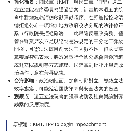
简化摘要
：國民黨（KMT）與民眾黨（TPP）週二
在立法院程序委員會通過提案，計畫於本週五的院
會中對總統賴清德啟動彈劾程序。在野黨指控賴清
德拒絕公布一項增加地方政府稅收分配的法律修正
案（行政院長拒絕副署），此舉違反憲政義務。儘
管在野黨席次不足以達到憲法規定的三分之二彈劾
門檻，且憲法法庭目前大法官人數不足，但國民黨
黨鞭羅智強表示，將透過舉行全國公聽會與邀請總
統赴立院說明等方式施壓。民進黨則批評此舉是政
治操作，意在羞辱總統。
台海影响
：政治韌性面。加劇朝野對立，導致立法
效率癱瘓，可能延宕國防預算與安全法案的審查。
观察点
：週五立法院會的議事攻防及社會輿論對彈
劾案的反應強度。
原標題：KMT, TPP to begin impeachment