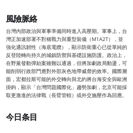
風險脈絡
台灣內部政治與軍事準備同時進入高壓期。軍事上，台
灣正加速部署不對稱戰力與重型裝備（M1A2T），並
強化通訊韌性（海底電纜），顯示防衛重心已從單純的
反登陸轉向持久的城鎮防禦與基礎設施防護。政治上，
在野黨發動彈劾案雖難以通過，但將加劇政局動盪，可
能削弱行政部門應對外部灰色地帶威脅的效率。國際層
面，宏都拉斯可能的外交轉向與北約將台海安全與歐洲
掛鉤，顯示「台灣問題國際化」趨勢加劇，北京可能採
取更激進的法律戰（長臂管轄）或外交施壓作為回應。
今日条目