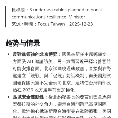
原標題：5 undersea cables planned to boost
communications resilience: Minister
來源 / 時間：Focus Taiwan｜2025-12-23
趋势与情景
反對黨領袖的北京博弈
：國民黨新任主席鄭麗文一
方面受 AIT 邀請訪美，另一方面習近平釋出善意並
可能安排會面。北京試圖繞過執政黨，直接與在野
黨建立「統戰」與「促統」對話機制，而美國則試
圖確保國民黨不完全倒向北京。這將使台灣內部政
治在 2026 地方選舉前更加極化。
區域安全連動性
：從北約秘書長的發言到巴拿馬與
宏都拉斯的外交角力，顯示台海問題已高度國際
化。歐洲擔心俄羅斯藉台海衝突在歐陸擴張，美國