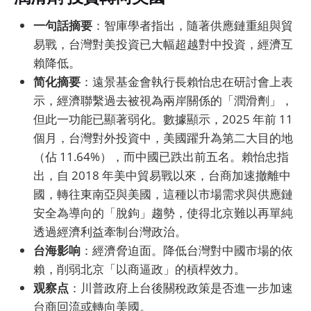
一句話摘要
：智庫學者指出，隨著供應鏈重組與貿
易戰，台灣對美投資已大幅超越對中投資，經濟互
賴降低。
简化摘要
：遠景基金會執行長賴怡忠在研討會上表
示，經濟聯繫過去被視為兩岸關係的「潤滑劑」，
但此一功能已顯著弱化。數據顯示，2025 年前 11
個月，台灣對外投資中，美國躍升為第二大目的地
（佔 11.64%），而中國已跌出前五名。賴怡忠指
出，自 2018 年美中貿易戰以來，台商加速撤離中
國，轉往東南亞與美國，這種以市場需求與供應鏈
安全為導向的「脫鉤」趨勢，使得北京難以再單純
透過經濟利益牽制台灣政治。
台海影响
：經濟脅迫面。降低台灣對中國市場的依
賴，削弱北京「以商逼政」的槓桿效力。
观察点
：川普政府上台後關稅政策是否進一步加速
台商回流或轉向美國。