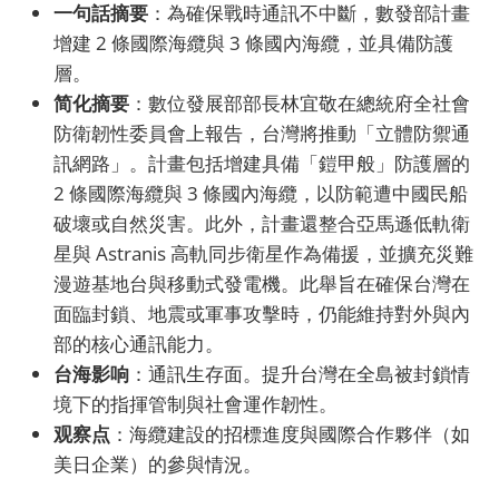
一句話摘要
：為確保戰時通訊不中斷，數發部計畫
增建 2 條國際海纜與 3 條國內海纜，並具備防護
層。
简化摘要
：數位發展部部長林宜敬在總統府全社會
防衛韌性委員會上報告，台灣將推動「立體防禦通
訊網路」。計畫包括增建具備「鎧甲般」防護層的
2 條國際海纜與 3 條國內海纜，以防範遭中國民船
破壞或自然災害。此外，計畫還整合亞馬遜低軌衛
星與 Astranis 高軌同步衛星作為備援，並擴充災難
漫遊基地台與移動式發電機。此舉旨在確保台灣在
面臨封鎖、地震或軍事攻擊時，仍能維持對外與內
部的核心通訊能力。
台海影响
：通訊生存面。提升台灣在全島被封鎖情
境下的指揮管制與社會運作韌性。
观察点
：海纜建設的招標進度與國際合作夥伴（如
美日企業）的參與情況。