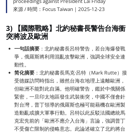
proceedings against President Lai Friday
來源 / 時間：Focus Taiwan｜2025-12-23
3) 【國際戰略】北約秘書長警告台海衝
突將波及歐洲
一句話摘要
：北約秘書長呂特警告，若台海爆發戰
爭，俄羅斯將利用混亂攻擊歐洲，強調全球安全連
動性。
简化摘要
：北約秘書長馬克·呂特（Mark Rutte）接
受德媒訪問時指出，雖然台海在地理上遠離歐洲，
但歐洲不能對此自滿。他明確警告，鑑於中俄關係
緊密，一旦印太地區發生武裝衝突，中國不僅會針
對台灣，普丁領導的俄羅斯也極可能藉機在歐洲製
造動亂或擴大軍事行動。呂特以此反駁法國總統馬
克宏先前的「歐洲不應介入台海」言論，強調普丁
不受傷亡限制的侵略意志。此論述確立了北約將台