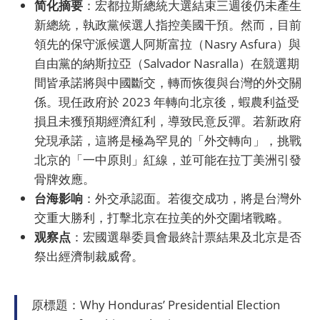
简化摘要
：宏都拉斯總統大選結束三週後仍未產生
新總統，執政黨候選人指控美國干預。然而，目前
領先的保守派候選人阿斯富拉（Nasry Asfura）與
自由黨的納斯拉亞（Salvador Nasralla）在競選期
間皆承諾將與中國斷交，轉而恢復與台灣的外交關
係。現任政府於 2023 年轉向北京後，蝦農利益受
損且未獲預期經濟紅利，導致民意反彈。若新政府
兌現承諾，這將是極為罕見的「外交轉向」，挑戰
北京的「一中原則」紅線，並可能在拉丁美洲引發
骨牌效應。
台海影响
：外交承認面。若復交成功，將是台灣外
交重大勝利，打擊北京在拉美的外交圍堵戰略。
观察点
：宏國選舉委員會最終計票結果及北京是否
祭出經濟制裁威脅。
原標題：Why Honduras’ Presidential Election