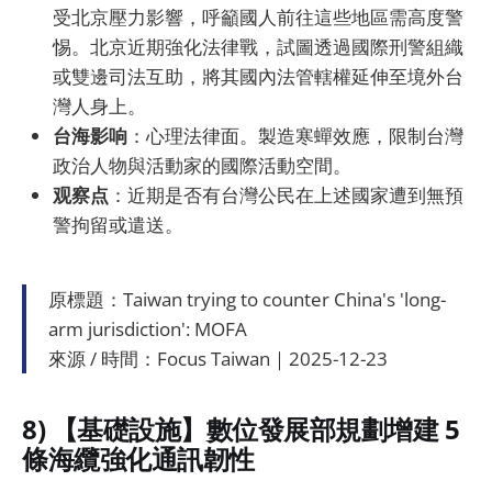
受北京壓力影響，呼籲國人前往這些地區需高度警
惕。北京近期強化法律戰，試圖透過國際刑警組織
或雙邊司法互助，將其國內法管轄權延伸至境外台
灣人身上。
台海影响
：心理法律面。製造寒蟬效應，限制台灣
政治人物與活動家的國際活動空間。
观察点
：近期是否有台灣公民在上述國家遭到無預
警拘留或遣送。
原標題：Taiwan trying to counter China's 'long-
arm jurisdiction': MOFA
來源 / 時間：Focus Taiwan｜2025-12-23
8) 【基礎設施】數位發展部規劃增建 5
條海纜強化通訊韌性