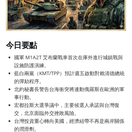
今日要點
國軍 M1A2T 艾布蘭戰車首次在庫外進行城鎮戰與
設施防護演練。
藍白兩黨（KMT/TPP）預計週五啟動對賴清德總統
的彈劾程序。
北約秘書長警告台海衝突將連動俄羅斯在歐洲的軍
事行動。
宏都拉斯大選爭議中，主要候選人承諾與台灣復
交，北京面臨外交挫敗風險。
台灣投資重心轉向美國，經濟紐帶不再是兩岸關係
的潤滑劑。