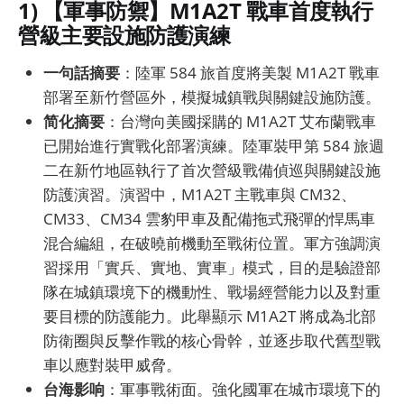
1) 【軍事防禦】M1A2T 戰車首度執行
營級主要設施防護演練
一句話摘要
：陸軍 584 旅首度將美製 M1A2T 戰車
部署至新竹營區外，模擬城鎮戰與關鍵設施防護。
简化摘要
：台灣向美國採購的 M1A2T 艾布蘭戰車
已開始進行實戰化部署演練。陸軍裝甲第 584 旅週
二在新竹地區執行了首次營級戰備偵巡與關鍵設施
防護演習。演習中，M1A2T 主戰車與 CM32、
CM33、CM34 雲豹甲車及配備拖式飛彈的悍馬車
混合編組，在破曉前機動至戰術位置。軍方強調演
習採用「實兵、實地、實車」模式，目的是驗證部
隊在城鎮環境下的機動性、戰場經營能力以及對重
要目標的防護能力。此舉顯示 M1A2T 將成為北部
防衛圈與反擊作戰的核心骨幹，並逐步取代舊型戰
車以應對裝甲威脅。
台海影响
：軍事戰術面。強化國軍在城市環境下的