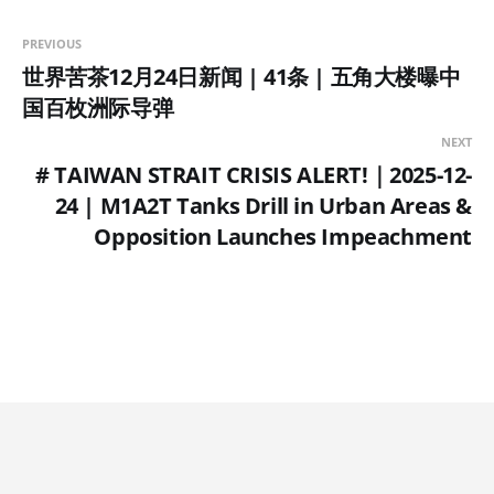
PREVIOUS
世界苦茶12月24日新闻 | 41条 | 五角大楼曝中
国百枚洲际导弹
NEXT
# TAIWAN STRAIT CRISIS ALERT!｜2025-12-
24 | M1A2T Tanks Drill in Urban Areas &
Opposition Launches Impeachment