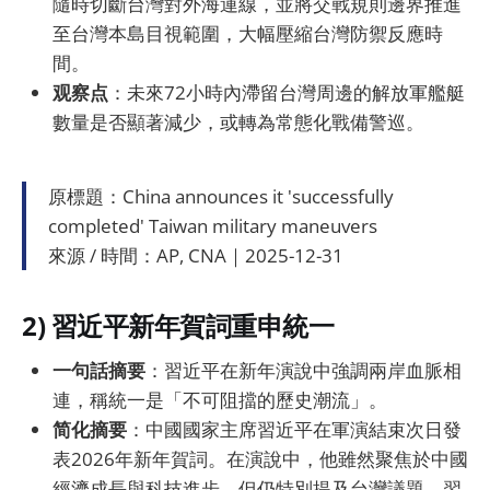
隨時切斷台灣對外海運線，並將交戰規則邊界推進
至台灣本島目視範圍，大幅壓縮台灣防禦反應時
間。
观察点
：未來72小時內滯留台灣周邊的解放軍艦艇
數量是否顯著減少，或轉為常態化戰備警巡。
原標題：China announces it 'successfully
completed' Taiwan military maneuvers
來源 / 時間：AP, CNA｜2025-12-31
2) 習近平新年賀詞重申統一
一句話摘要
：習近平在新年演說中強調兩岸血脈相
連，稱統一是「不可阻擋的歷史潮流」。
简化摘要
：中國國家主席習近平在軍演結束次日發
表2026年新年賀詞。在演說中，他雖然聚焦於中國
經濟成長與科技進步，但仍特別提及台灣議題。習