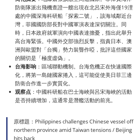
防衛隊派出飛機查證一艘出現在北呂宋外海僅19浬
處的中國深海科研船「探索二號」，該海域鄰近台
灣，菲國國防部長對中國軍演表達深切關注。同
時，日本政府就軍演向中國表達擔憂，指出此舉升
高台海緊張。中國外交部強烈反擊，指責日本、澳
洲與歐盟對「台獨」勢力裝聾作啞，批評這些國家
的關切是「極度虛偽」。
台海影响
：區域聯動機制。台海危機正在快速國際
化，將第一島鏈國家捲入，這可能促使美日菲三邊
防衛合作進一步實質化。
观察点
：中國科研船在巴士海峽與呂宋海峽的活動
是否持續增加，這通常是潛艦活動的前兆。
原標題：Philippines challenges Chinese vessel off
northern province amid Taiwan tensions / Beijing
hits back