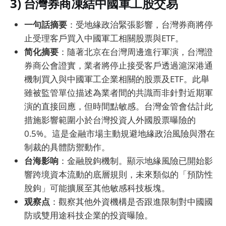
3) 台灣券商凍結中國軍工股交易
一句話摘要
：受地緣政治緊張影響，台灣券商將停
止受理客戶買入中國軍工相關股票與ETF。
简化摘要
：隨著北京在台灣周邊進行軍演，台灣證
券商公會證實，業者將停止接受客戶透過滬深港通
機制買入與中國軍工企業相關的股票及ETF。此舉
雖被監管單位描述為業者間的共識而非針對近期軍
演的直接回應，但時間點敏感。台灣金管會估計此
措施影響範圍小於台灣投資人外國股票曝險的
0.5%。這是金融市場主動規避地緣政治風險與潛在
制裁的具體防禦動作。
台海影响
：金融脫鉤機制。顯示地緣風險已開始影
響跨境資本流動的底層規則，未來類似的「預防性
脫鉤」可能擴展至其他敏感科技板塊。
观察点
：觀察其他外資機構是否跟進限制對中國國
防或雙用途科技企業的投資曝險。