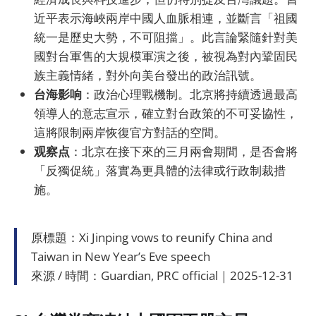
近平表示海峽兩岸中國人血脈相連，並斷言「祖國
統一是歷史大勢，不可阻擋」。此言論緊隨針對美
國對台軍售的大規模軍演之後，被視為對內鞏固民
族主義情緒，對外向美台發出的政治訊號。
台海影响
：政治心理戰機制。北京將持續透過最高
領導人的意志宣示，確立對台政策的不可妥協性，
這將限制兩岸恢復官方對話的空間。
观察点
：北京在接下來的三月兩會期間，是否會將
「反獨促統」落實為更具體的法律或行政制裁措
施。
原標題：Xi Jinping vows to reunify China and
Taiwan in New Year’s Eve speech
來源 / 時間：Guardian, PRC official｜2025-12-31