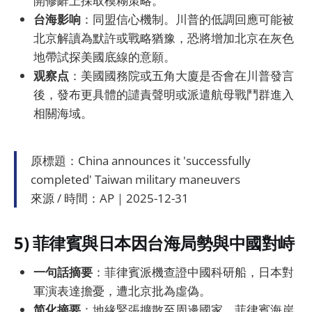
開修辭上採取模糊策略。
台海影响
：同盟信心機制。川普的低調回應可能被
北京解讀為默許或戰略猶豫，恐將增加北京在灰色
地帶試探美國底線的意願。
观察点
：美國國務院或五角大廈是否會在川普發言
後，發布更具體的譴責聲明或派遣航母戰鬥群進入
相關海域。
原標題：China announces it 'successfully
completed' Taiwan military maneuvers
來源 / 時間：AP｜2025-12-31
5) 菲律賓與日本因台海局勢與中國對峙
一句話摘要
：菲律賓派機查證中國科研船，日本對
軍演表達擔憂，遭北京批為虛偽。
简化摘要
：地緣緊張擴散至周邊國家。菲律賓海岸