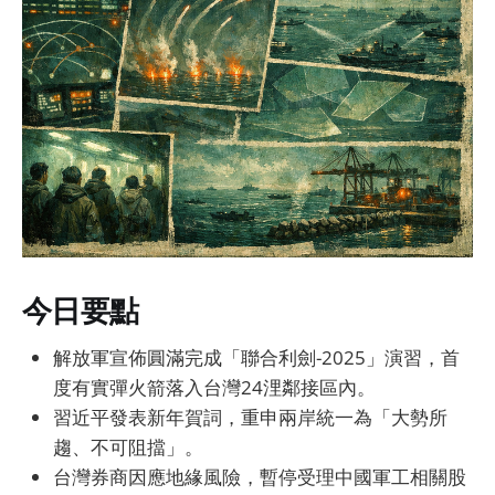
今日要點
解放軍宣佈圓滿完成「聯合利劍-2025」演習，首
度有實彈火箭落入台灣24浬鄰接區內。
習近平發表新年賀詞，重申兩岸統一為「大勢所
趨、不可阻擋」。
台灣券商因應地緣風險，暫停受理中國軍工相關股