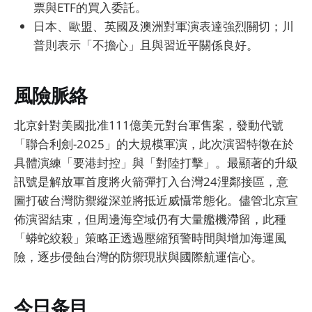
票與ETF的買入委託。
日本、歐盟、英國及澳洲對軍演表達強烈關切；川
普則表示「不擔心」且與習近平關係良好。
風險脈絡
北京針對美國批准111億美元對台軍售案，發動代號
「聯合利劍-2025」的大規模軍演，此次演習特徵在於
具體演練「要港封控」與「對陸打擊」。最顯著的升級
訊號是解放軍首度將火箭彈打入台灣24浬鄰接區，意
圖打破台灣防禦縱深並將抵近威懾常態化。儘管北京宣
佈演習結束，但周邊海空域仍有大量艦機滯留，此種
「蟒蛇絞殺」策略正透過壓縮預警時間與增加海運風
險，逐步侵蝕台灣的防禦現狀與國際航運信心。
今日条目