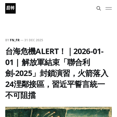
BY
FN_FR
—
31 DEC 2025
台海危機ALERT！｜2026-01-
01 | 解放軍結束「聯合利
劍-2025」封鎖演習，火箭落入
24浬鄰接區，習近平誓言統一
不可阻擋