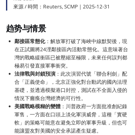
來源 / 時間：Reuters, SCMP｜2025-12-31
趋势与情景
鄰接區常態化
：解放軍打破了海峽中線默契後，現
在正試圖將24浬鄰接區內活動常態化。這意味著台
灣的戰略緩衝區已被壓縮至極限，未來任何誤判都
極易引發直接軍事衝突。
法律戰與封鎖預演
：此次演習代號「聯合利劍」配
合「正義使命」，北京正強化對台動武的國內法理
基礎，並透過模擬港口封控，測試在不全面入侵的
情況下癱瘓台灣經濟的可行性。
美國戰略模糊的變體
：川普政府一方面批准創紀錄
軍售，一方面在口頭上淡化軍演威脅，這種「實硬
軟」的策略可能意在避免立即的軍事升級，但也可
能讓盟友對美國的安全承諾產生疑慮。