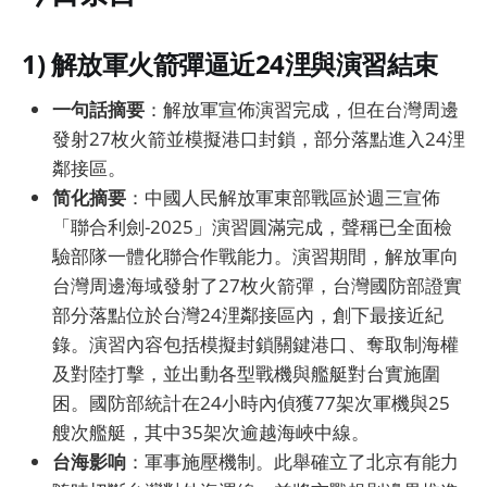
1) 解放軍火箭彈逼近24浬與演習結束
一句話摘要
：解放軍宣佈演習完成，但在台灣周邊
發射27枚火箭並模擬港口封鎖，部分落點進入24浬
鄰接區。
简化摘要
：中國人民解放軍東部戰區於週三宣佈
「聯合利劍-2025」演習圓滿完成，聲稱已全面檢
驗部隊一體化聯合作戰能力。演習期間，解放軍向
台灣周邊海域發射了27枚火箭彈，台灣國防部證實
部分落點位於台灣24浬鄰接區內，創下最接近紀
錄。演習內容包括模擬封鎖關鍵港口、奪取制海權
及對陸打擊，並出動各型戰機與艦艇對台實施圍
困。國防部統計在24小時內偵獲77架次軍機與25
艘次艦艇，其中35架次逾越海峽中線。
台海影响
：軍事施壓機制。此舉確立了北京有能力