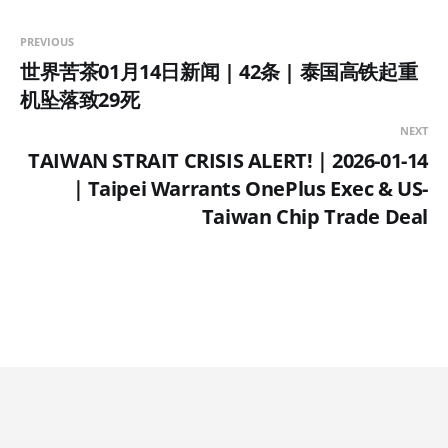
PREVIOUS
世界苦茶01月14日新闻 | 42条 | 泰国高铁起重
机坠落致29死
NEXT
TAIWAN STRAIT CRISIS ALERT!｜2026-01-14
｜Taipei Warrants OnePlus Exec & US-
Taiwan Chip Trade Deal