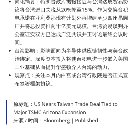
简化摘要：特朗普政府据报接近与台湾达成贸易协
议将台湾进口关税从20%降至15%。作为交换台积
电承诺在亚利桑那现有计划外再增建至少四座晶圆
厂并将总投资推向千亿美元规模。台湾贸易谈判办
公室证实双方已达成广泛共识并正讨论最终会议时
间。
台海影响：影响面向为半导体供应链韧性与美台政
治绑定。深度资本投入将使台积电进一步嵌入美国
工业基础从而提升华盛顿介入台海的动力。
观察点：关注本月内白宫或台湾行政院是否正式宣
布签署框架协议。
原标题：US Nears Taiwan Trade Deal Tied to
Major TSMC Arizona Expansion
来源 / 时间：Bloomberg｜Published