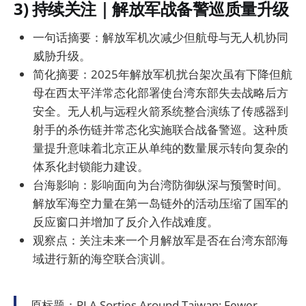
3) 持续关注｜解放军战备警巡质量升级
一句话摘要：解放军机次减少但航母与无人机协同
威胁升级。
简化摘要：2025年解放军机扰台架次虽有下降但航
母在西太平洋常态化部署使台湾东部失去战略后方
安全。无人机与远程火箭系统整合演练了传感器到
射手的杀伤链并常态化实施联合战备警巡。这种质
量提升意味着北京正从单纯的数量展示转向复杂的
体系化封锁能力建设。
台海影响：影响面向为台湾防御纵深与预警时间。
解放军海空力量在第一岛链外的活动压缩了国军的
反应窗口并增加了反介入作战难度。
观察点：关注未来一个月解放军是否在台湾东部海
域进行新的海空联合演训。
原标题：PLA Sorties Around Taiwan: Fewer