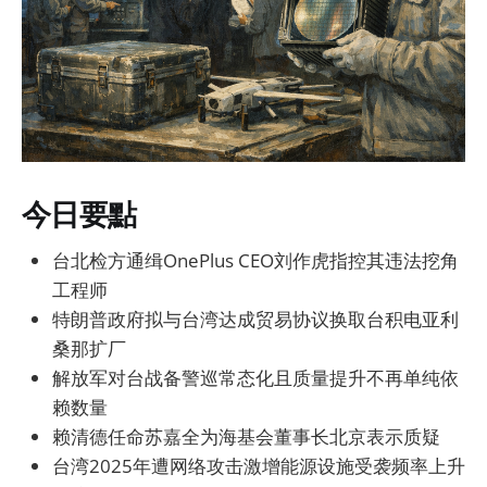
今日要點
台北检方通缉OnePlus CEO刘作虎指控其违法挖角
工程师
特朗普政府拟与台湾达成贸易协议换取台积电亚利
桑那扩厂
解放军对台战备警巡常态化且质量提升不再单纯依
赖数量
赖清德任命苏嘉全为海基会董事长北京表示质疑
台湾2025年遭网络攻击激增能源设施受袭频率上升