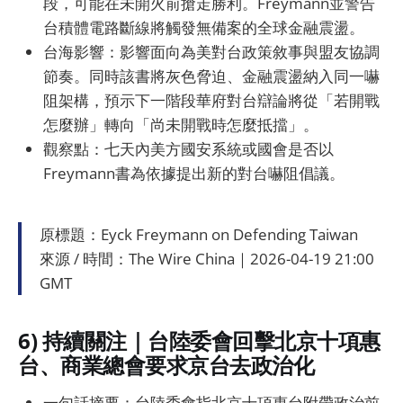
段，可能在未開火前搶走勝利。Freymann並警告
台積體電路斷線將觸發無備案的全球金融震盪。
台海影響：影響面向為美對台政策敘事與盟友協調
節奏。同時該書將灰色脅迫、金融震盪納入同一嚇
阻架構，預示下一階段華府對台辯論將從「若開戰
怎麼辦」轉向「尚未開戰時怎麼抵擋」。
觀察點：七天內美方國安系統或國會是否以
Freymann書為依據提出新的對台嚇阻倡議。
原標題：Eyck Freymann on Defending Taiwan
來源 / 時間：The Wire China｜2026-04-19 21:00
GMT
6) 持續關注｜台陸委會回擊北京十項惠
台、商業總會要求京台去政治化
一句話摘要：台陸委會指北京十項惠台附帶政治前