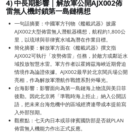
4) 中長期影響｜解放軍公開AJX002佈
雷無人機封鎖第一島鏈構想
一句話摘要：中國軍方刊物《艦載武器》披露
AJX002大型佈雷無人潛航器構想，航程約1,800公
里，以琉球與菲律賓水域為潛在作業目標。
簡化摘要：解放軍方面在《艦載武器》撰文指
AJX002可執行「攻勢佈雷」任務，於敵方或鄰近水
域投放智慧水雷。軍方作者以霍姆茲海峽近期脅迫
情境作為論證依據。AJX002最早於北京閱兵場公開
亮相，作為解放軍潛航作戰體系對外曝光。
台海影響：影響面向為第一島鏈海上物流與美日菲
後勤。因此北京將「準戰時海上拒止」納入公開話
語，把未來台海危機中的區域經濟連帶成本提前寫
入外部預期。
觀察點：七天內日本或菲律賓國防部是否就PLAN
佈雷無人機能力作出正式反應。