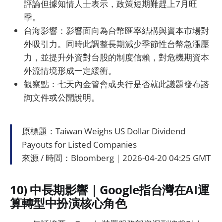
評論但據知情人士表示，政策短期難趕上7月旺
季。
台海影響：影響面向為台幣匯率結構與資本市場對
外吸引力。同時此調整長期減少季節性台幣急漲壓
力，並提升外資對台股的制度信賴，對危機期資本
外流情境形成一定緩衝。
觀察點：七天內金管會或央行是否就此議題發布諮
詢文件或公開說明。
原標題：Taiwan Weighs US Dollar Dividend
Payouts for Listed Companies
來源 / 時間：Bloomberg｜2026-04-20 04:25 GMT
10) 中長期影響｜Google指台灣在AI運
算轉型中扮演核心角色