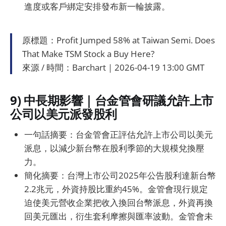
進度或客戶綁定安排發布新一輪披露。
原標題：Profit Jumped 58% at Taiwan Semi. Does
That Make TSM Stock a Buy Here?
來源 / 時間：Barchart｜2026-04-19 13:00 GMT
9) 中長期影響｜台金管會研議允許上市
公司以美元派發股利
一句話摘要：台金管會正評估允許上市公司以美元
派息，以減少新台幣在股利季節的大規模兌換壓
力。
簡化摘要：台灣上市公司2025年公告股利達新台幣
2.2兆元，外資持股比重約45%。金管會現行規定
迫使美元營收企業把收入換回台幣派息，外資再換
回美元匯出，衍生套利摩擦與匯率波動。金管會未