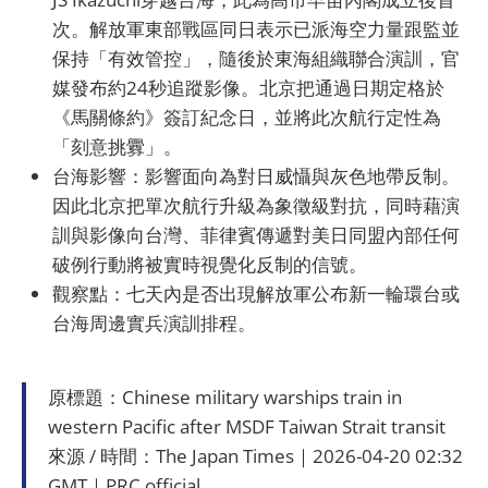
次。解放軍東部戰區同日表示已派海空力量跟監並
保持「有效管控」，隨後於東海組織聯合演訓，官
媒發布約24秒追蹤影像。北京把通過日期定格於
《馬關條約》簽訂紀念日，並將此次航行定性為
「刻意挑釁」。
台海影響：影響面向為對日威懾與灰色地帶反制。
因此北京把單次航行升級為象徵級對抗，同時藉演
訓與影像向台灣、菲律賓傳遞對美日同盟內部任何
破例行動將被實時視覺化反制的信號。
觀察點：七天內是否出現解放軍公布新一輪環台或
台海周邊實兵演訓排程。
原標題：Chinese military warships train in
western Pacific after MSDF Taiwan Strait transit
來源 / 時間：The Japan Times｜2026-04-20 02:32
GMT｜PRC official