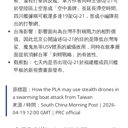
察、遠程打擊與反艦。軍方作者同時主張GJ-21可
於登陸區上空形成「空中盾牌」並延長滯空時間。
四川艦據稱可載運多達19架GJ-21，形成小編隊前
出的打擊網。
台海影響：影響面向為台灣不對稱戰力的相對價
值。因此北京公開論述GJ-21的目的是降低台灣海
鯊、魔鬼魚等USV體系的威懾效用，同時在敘事層
面提前消解台軍「刺蝟戰略」的有效性。
觀察點：七天內是否出現GJ-21於福建艦或四川艦
甲板的新視覺畫面發布。
原標題：How the PLA may use stealth drones in
a swarming boat attack from Taiwan
來源 / 時間：South China Morning Post｜2026-
04-19 12:00 GMT｜PRC official