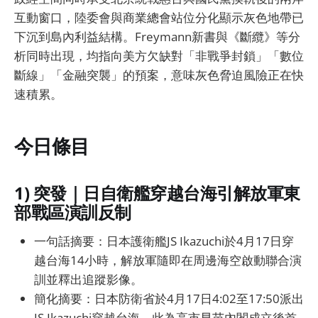
互動窗口，陸委會與商業總會站位分化顯示灰色地帶已
下沉到島內利益結構。Freymann新書與《斷纜》等分
析同時出現，均指向美方欠缺對「非戰爭封鎖」「數位
斷線」「金融突襲」的預案，意味灰色脅迫風險正在快
速積累。
今日條目
1) 突發｜日自衛艦穿越台海引解放軍東
部戰區演訓反制
一句話摘要：日本護衛艦JS Ikazuchi於4月17日穿
越台海14小時，解放軍隨即在周邊海空啟動聯合演
訓並釋出追蹤影像。
簡化摘要：日本防衛省於4月17日4:02至17:50派出
JS Ikazuchi穿越台海，此為高市早苗內閣成立後首