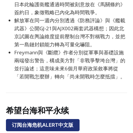
日本此輪護衛艦通過時間被刻意放在《馬關條約》
簽約日，象徵戰略已內化為時間戰爭。
解放軍在同一週內分別透過《防務評論》與《艦載
武器》公開GJ-21與AJX002兩套武器構想；因此北
京試圖在輿論維度提前壓制台灣不對稱戰力，並把
第一島鏈封鎖能力轉為可量化嚇阻。
Freymann與《斷纜》作者分別從軍事與基礎設施
兩端發出警告，構成美方對「非戰爭擊垮台灣」的
並行論述；這意味未來6個月華府政策敘事將從
「若開戰怎麼辦」轉向「尚未開戰時怎麼抵擋」。
希望台海和平永续
订阅台海危机ALERT中文版