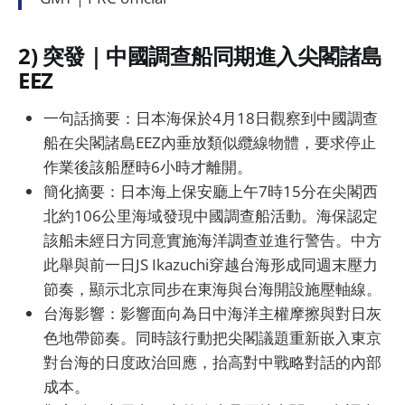
2) 突發｜中國調查船同期進入尖閣諸島
EEZ
一句話摘要：日本海保於4月18日觀察到中國調查
船在尖閣諸島EEZ內垂放類似纜線物體，要求停止
作業後該船歷時6小時才離開。
簡化摘要：日本海上保安廳上午7時15分在尖閣西
北約106公里海域發現中國調查船活動。海保認定
該船未經日方同意實施海洋調查並進行警告。中方
此舉與前一日JS Ikazuchi穿越台海形成同週末壓力
節奏，顯示北京同步在東海與台海開設施壓軸線。
台海影響：影響面向為日中海洋主權摩擦與對日灰
色地帶節奏。同時該行動把尖閣議題重新嵌入東京
對台海的日度政治回應，抬高對中戰略對話的內部
成本。