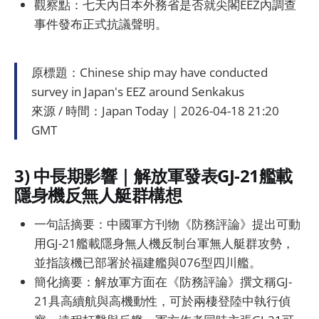
觀察點：七天內日本外務省是否就尖閣EEZ內調查
事件發布正式抗議聲明。
原標題：Chinese ship may have conducted
survey in Japan's EEZ around Senkakus
來源 / 時間：Japan Today｜2026-04-18 21:20
GMT
3) 中長期影響｜解放軍發表GJ-21艦載
隱身機反無人艇群構想
一句話摘要：中國軍方刊物《防務評論》提出可動
用GJ-21艦載隱身無人機反制台軍無人艇群攻勢，
並指該機已部署於福建艦與076型四川艦。
簡化摘要：解放軍方面在《防務評論》撰文稱GJ-
21具高續航與高機動性，可於兩棲登陸中執行偵