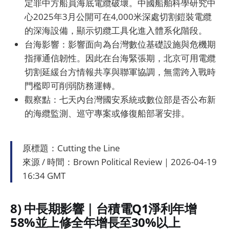
定罪中方船員海底電纜破壞。中國船舶科學研究中
心2025年3月公開可在4,000米深處切割鎧裝電纜
的深海設備，顯示切纜工具化進入體系化階段。
台海影響：影響面向為台灣數位基礎設施與危機期
指揮通信韌性。因此在台海緊張期，北京可用電纜
切割延緩台方情報共享與聯軍協調，無需跨入戰時
門檻即可削弱防務運轉。
觀察點：七天內台灣國安系統或數位部是否公布新
的海纜監測、巡守專案或修復船部署安排。
原標題：Cutting the Line
來源 / 時間：Brown Political Review｜2026-04-19
16:34 GMT
8) 中長期影響｜台積電Q1淨利年增
58%並上修全年增長至30%以上