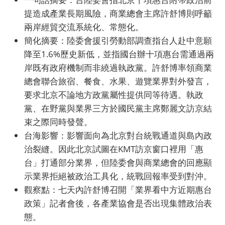
提造成產業長期風險，商業總會主席許舒博則呼籲
兩岸經貿交流系統化、常態化。
簡化摘要：陸委會援引勞動部調查指台人赴中意願
降至1.6%歷史新低，並指國台辦十項惠台需通過兩
岸既有政府機制而非繞過執政黨。許舒博率領商業
總會聯合旅宿、餐食、水果、遊覽業界對外發言，
要求北京不論地方政黨屬性提供同等待遇。執政
黨、在野黨與業界三方於國民黨主席鄭麗文訪京結
束之際同時發聲。
台海影響：影響面向為北京對台統戰通道與島內政
治裂縫。因此北京試圖在KMT訪京窗口裡用「惠
台」打通部分業界，但陸委會與商業總會的回應顯
示業界拒絕被政治工具化，統戰回報率受到對沖。
觀察點：七天內許舒博召開「業界看中方近期惠台
政策」記者會後，各產業協會是否出現集體政治表
態。