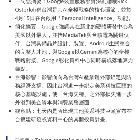
一句話摘要：Google裝置服務部資深副總裁Rick
Osterloh稱台灣是其AI全棧戰略的核心環節，並於
4月15日在台啟用「Personal Intelligence」功能。
簡化摘要：Google強調其在新北的硬體研發中心為
美國以外最大，並指MediaTek與台積電為關鍵伙
伴。台灣具備晶片設計、裝置、Android生態整合
的完整人才池，與Google以Gemini為核心的全棧
戰略對接。Google彰化資料中心同時構成落地算力
錨點。
台海影響：影響面向為台灣AI產業鏈外部錨定與防
務經濟支撐。因此台灣進一步綁定美系科技巨頭的
核心基礎設施，使「台海失穩」之外部損失進一步
外溢到美企資本與消費業務層面。
觀察點：七天內是否出現其他美系科技巨頭宣布在
台擴建研發或資料中心的具體投資計畫。