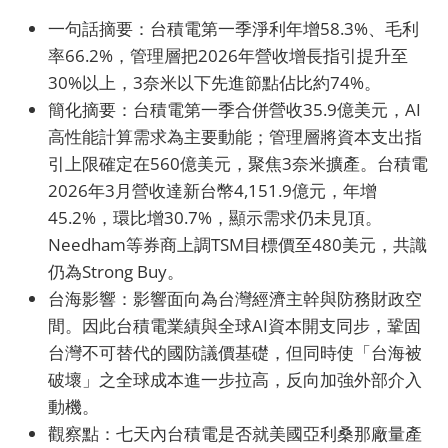
一句話摘要：台積電第一季淨利年增58.3%、毛利
率66.2%，管理層把2026年營收增長指引提升至
30%以上，3奈米以下先進節點佔比約74%。
簡化摘要：台積電第一季合併營收35.9億美元，AI
高性能計算需求為主要動能；管理層將資本支出指
引上限確定在560億美元，聚焦3奈米擴產。台積電
2026年3月營收達新台幣4,151.9億元，年增
45.2%，環比增30.7%，顯示需求仍未見頂。
Needham等券商上調TSM目標價至480美元，共識
仍為Strong Buy。
台海影響：影響面向為台灣經濟主幹與防務財政空
間。因此台積電業績與全球AI資本開支同步，鞏固
台灣不可替代的國防議價基礎，但同時使「台海被
破壞」之全球成本進一步拉高，反向加強外部介入
動機。
觀察點：七天內台積電是否就美國亞利桑那廠量產