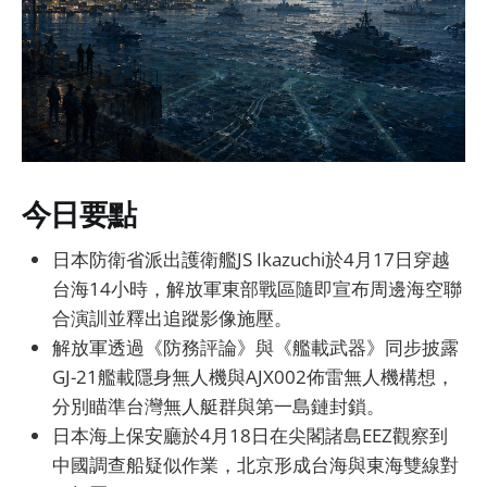
今日要點
日本防衛省派出護衛艦JS Ikazuchi於4月17日穿越
台海14小時，解放軍東部戰區隨即宣布周邊海空聯
合演訓並釋出追蹤影像施壓。
解放軍透過《防務評論》與《艦載武器》同步披露
GJ-21艦載隱身無人機與AJX002佈雷無人機構想，
分別瞄準台灣無人艇群與第一島鏈封鎖。
日本海上保安廳於4月18日在尖閣諸島EEZ觀察到
中國調查船疑似作業，北京形成台海與東海雙線對