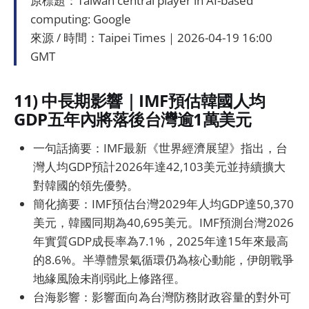
原標題：Taiwan central player in AI-based
computing: Google
來源 / 時間：Taipei Times｜2026-04-19 16:00
GMT
11) 中長期影響｜IMF預估韓國人均
GDP五年內將落後台灣逾1萬美元
一句話摘要：IMF最新《世界經濟展望》指出，台
灣人均GDP預計2026年達42,103美元並持續擴大
對韓國的領先優勢。
簡化摘要：IMF預估台灣2029年人均GDP達50,370
美元，韓國同期為40,695美元。IMF預測台灣2026
年實質GDP成長率為7.1%，2025年達15年來最高
的8.6%。半導體景氣循環仍為核心動能，伊朗戰爭
地緣風險未削弱此上修路徑。
台海影響：影響面向為台灣防務財政容量的對外可