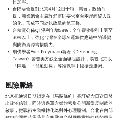
日加壓。
台陸委會反對北京4月12日十項「惠台」政治前
提，商業總會主席許舒博則要求京台兩岸經貿去政
治化，形成不同於執政黨的第三聲。
台積電公佈Q1淨利年增58%，全年營收指引上調至
30%以上，強化台灣在全球AI運算供應鏈中的議價
與防衛資源籌措能力。
胡佛學者Eyck Freymann新著《Defending
Taiwan》警告美方缺乏全面嚇阻設計，易被北京以
「隔離」「脅迫動員」等准戰爭手段搶走勝局。
風險脈絡
北京把通過日期鎖定在《馬關條約》簽訂紀念日對日發
出政治信號，同時透過軍方媒體密集公開新型反制武器
敘事，把戰術主動權轉化為對外心理壓制。台北在內部
政經空間同時承受北京統戰惠台與國民黨換軌後的兩岸