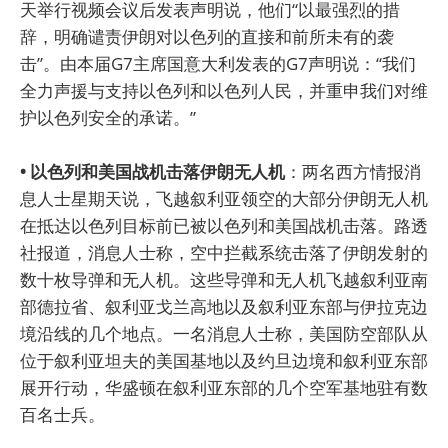
天举行视频会议后发表声明说，他们“以最强烈的措
辞，明确谴责伊朗对以色列的直接和前所未有的袭
击”。由本届G7主席国意大利发表的G7声明说：“我们
全力声援与支持以色列和以色列人民，并重申我们对维
护以色列安全的承诺。”
• 以色列和美国战机击落伊朗无人机
：两名西方情报消
息人士星期天说，飞越叙利亚领空的大部分伊朗无人机
在抵达以色列目标前已被以色列和美国战机击落。路透
社报道，消息人士称，空中拦截系统击落了伊朗发射的
数十枚导弹和无人机。这些导弹和无人机飞越叙利亚南
部德拉省、叙利亚戈兰高地以及叙利亚东部与伊拉克边
境沿线的几个地点。一名消息人士称，美国防空部队从
位于叙利亚坦夫的美国基地以及约旦边境和叙利亚东部
展开行动，华盛顿在叙利亚东部的几个空军基地驻有数
百名士兵。