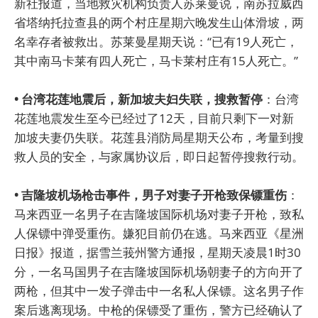
新社报道，当地救灾机构负责人苏莱曼说，南苏拉威西
省塔纳托拉查县的两个村庄星期六晚发生山体滑坡，两
名幸存者被救出。苏莱曼星期天说：“已有19人死亡，
其中南马卡莱有四人死亡，马卡莱村庄有15人死亡。”
• 台湾花莲地震后，新加坡夫妇失联，搜救暂停
：台湾
花莲地震发生至今已经过了12天，目前只剩下一对新
加坡夫妻仍失联。花莲县消防局星期天公布，考量到搜
救人员的安全，与家属协议后，即日起暂停搜救行动。
• 吉隆坡机场枪击事件，男子对妻子开枪致保镖重伤
：
马来西亚一名男子在吉隆坡国际机场对妻子开枪，致私
人保镖中弹受重伤。嫌犯目前仍在逃。马来西亚《星洲
日报》报道，据雪兰莪州警方通报，星期天凌晨1时30
分，一名马国男子在吉隆坡国际机场朝妻子的方向开了
两枪，但其中一发子弹击中一名私人保镖。这名男子作
案后逃离现场。中枪的保镖受了重伤，警方已经确认了