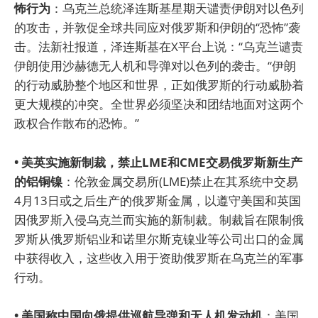
怖行为
：乌克兰总统泽连斯基星期天谴责伊朗对以色列
的攻击，并敦促全球共同应对俄罗斯和伊朗的“恐怖”袭
击。法新社报道，泽连斯基在X平台上说：“乌克兰谴责
伊朗使用沙赫德无人机和导弹对以色列的袭击。“伊朗
的行动威胁整个地区和世界，正如俄罗斯的行动威胁着
更大规模的冲突。全世界必须坚决和团结地面对这两个
政权合作散布的恐怖。”
• 美英实施新制裁，禁止LME和CME交易俄罗斯新生产
的铝铜镍
：伦敦金属交易所(LME)禁止在其系统中交易
4月13日或之后生产的俄罗斯金属，以遵守美国和英国
因俄罗斯入侵乌克兰而实施的新制裁。制裁旨在限制俄
罗斯从俄罗斯铝业和诺里尔斯克镍业等公司出口的金属
中获得收入，这些收入用于资助俄罗斯在乌克兰的军事
行动。
• 美国称中国向俄提供巡航导弹和无人机发动机
：美国