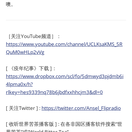
噢。
［关注YouTube频道］：
https://www.youtube.com/channel/UCLKsaKMS_5R
QuM0wHLp2vVg
[ 《疫年纪事》下载 ]：
https://www.dropbox.com/scl/fo/5dmwyd3pjdmb6i
4lpma0x/h?
rlkey=hes9339nq78b6jbdfxxhhcjm3&dl=0
[ 关注Twitter ] :
https://twitter.com/Ansel_Flipradio
[ 收听世界苦茶播客版 ] : 在各非国区播客软件搜索“世
界苦茶”或“World Bitter Tea”