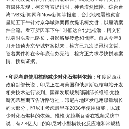
有媒体发现，柯文哲被提讯时，神色漠然憔悴。综合台
湾TVBS新闻网和Now新闻等报道，台北地检署检察官
星期五下午针对京华城弊案再次提讯柯文哲，以厘清案
件金流。看守所囚车下午1时抵达台北地检署，柯文哲
现身时头发已略长，身影略显疲惫和憔悴。自从今年8
月开始侦办京华城弊案以来，检方已九次提讯柯文哲。
随着案件将在今年底侦办完结，检方正力求尽快拼凑案
情、搜集证据。
• 印尼考虑使用核能减少对化石燃料依赖
：印度尼西亚
政府副部长说，印尼正在与美国和俄罗斯就核电站开发
相关技术进行谈判。国家发展规划部副部长维维·尤拉
斯瓦蒂星期五告诉路透社，印尼占地区发电用煤量增长
的大部分，印尼正考虑最早在2036年使用核能，以减
少对化石燃料的依赖。维维·尤拉斯瓦蒂在视频采访中
说，有2.8亿人口的印尼对小型模块化反应堆和常规核