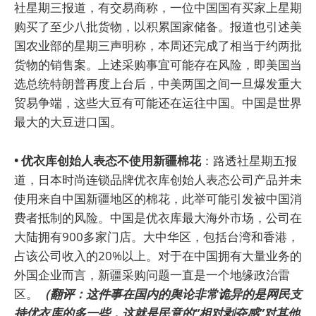
社星期三报道，有交易商称，一位中国国有买家上星期
购买了至少八批货物，以积累国家储备。报道也引述美
国农业部的星期三声明称，本周还完成了相当于约两批
货物的销售案。上述采购事宜可能存在风险，即美国当
选总统特朗普再度上台后，中美两国之间一旦爆发重大
贸易争端，这些大豆有可能还在运往中国。中国是世界
最大的大豆进口国。
• 优衣库创始人表态不使用新疆棉花
：路透社星期五报
道，日本时尚连锁品牌优衣库创始人表态公司产品并未
使用来自中国新疆地区的棉花，此举可能引发被中国消
费者抵制的风险。中国是优衣库最大海外市场，公司在
大陆拥有900多家门店。大中华区，包括台湾和香港，
占该公司收入的20%以上。对于在中国拥有大量业务的
外国企业而言，新疆采购问题一直是一个地缘政治雷
区。
（翻评：这件事在国内的舆论非常诡异的是网民支
持优衣库的多一些，这就是民意的“相对剥夺感”对其他