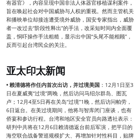
有器官》，内容呈现中国非法人体器官移植谋利案件，
旨在唤起社会对中国威胁与人权的重视。然而主管机关
和播映单位却接连遭受境外威胁，国安专家指出，威胁
者一改过去“阶段性释出”的手法，改采短时间内全面覆
盖，恫吓操作手法粗糙，显示出中国“头尾不能相顾”，
反而引起台湾民众的关注。
亚太印太新闻
• 赖清德将作任内首次出访，并过境美国
：12月1日至3
日在夏威夷“过境”两晚，然后访问马绍尔群岛、图瓦
卢；12月4至5日再在关岛“过境”1晚，然后访问帕劳，
6日返台。在美过境期间，他将与智库闭门座谈，也有
侨宴和参访行程。台湾和地区安全官员向路透社表示：
研判中共将在12月6日赖清德返台前后军演，把平日的
海空联合战备警巡规模扩大、再增加针对性科目，贴牌