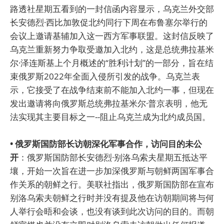
路透社星期五看到的一封信函内容显示，乌克兰外交部
长安德烈·西比加敦促北约同行下周在布鲁塞尔举行的
会议上邀请基辅加入这一西方军事联盟。这封信反映了
乌克兰重新努力争取受邀加入北约，这是总统弗拉基米
尔·泽连斯基上个月概述的“胜利计划”的一部分，旨在结
束俄罗斯2022年全面入侵所引发的战争。乌克兰表
示，它接受了在战争结束前不能加入北约一事，但现在
发出邀请将向俄罗斯总统弗拉基米尔·普京表明，他无
法实现其主要目标之一--阻止乌克兰成为北约成员国。
• 俄罗斯国防部长访朝深化军事合作，访问目的未公
开
：俄罗斯国防部长安德烈·别洛乌索夫星期五抵达平
壤，开始一次旨在进一步加深俄罗斯与朝鲜两国军事合
作关系的朝鲜之行。美联社指出，俄罗斯国防部在宣布
别洛乌索夫朝鲜之行时并没有提及他在访朝期间将与何
人举行会晤和会谈，也没有谈到此次访问的目的。而朝