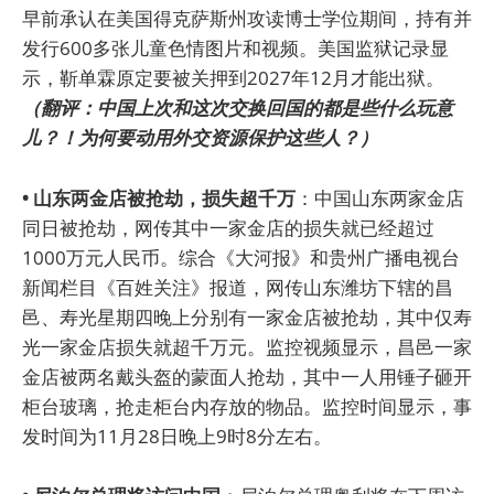
早前承认在美国得克萨斯州攻读博士学位期间，持有并
发行600多张儿童色情图片和视频。美国监狱记录显
示，靳单霖原定要被关押到2027年12月才能出狱。
（翻评：中国上次和这次交换回国的都是些什么玩意
儿？！为何要动用外交资源保护这些人？）
• 山东两金店被抢劫，损失超千万
：中国山东两家金店
同日被抢劫，网传其中一家金店的损失就已经超过
1000万元人民币。综合《大河报》和贵州广播电视台
新闻栏目《百姓关注》报道，网传山东潍坊下辖的昌
邑、寿光星期四晚上分别有一家金店被抢劫，其中仅寿
光一家金店损失就超千万元。监控视频显示，昌邑一家
金店被两名戴头盔的蒙面人抢劫，其中一人用锤子砸开
柜台玻璃，抢走柜台内存放的物品。监控时间显示，事
发时间为11月28日晚上9时8分左右。