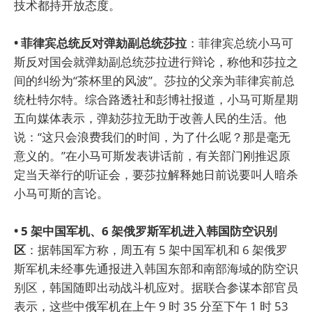
技术都持开放态度。
• 菲律宾总统反对弹劾副总统莎拉
：菲律宾总统小马可
斯反对国会就弹劾副总统莎拉进行辩论，称他和莎拉之
间的纠纷为“茶杯里的风波”。莎拉的父亲为菲律宾前总
统杜特尔特。综合路透社和彭博社报道，小马可斯星期
五向媒体表示，弹劾莎拉无助于改善人民的生活。他
说：“这只会浪费我们的时间，为了什么呢？那是毫无
意义的。”在小马可斯发表讲话前，有关部门刚推迟原
定当天举行的听证会，要莎拉解释她日前说要叫人暗杀
小马可斯的言论。
• 5 架中国军机、6 架俄罗斯军机进入韩国防空识别
区
：据韩国军方称，周五有 5 架中国军机和 6 架俄罗
斯军机未经事先通报进入韩国东部和南部海域的防空识
别区，韩国随即出动战斗机应对。据联合参谋本部官员
表示，这些中俄军机在上午 9 时 35 分至下午 1 时 53