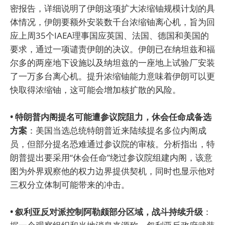
密报告，详细说明了伊朗这项扩大浓缩铀规模计划的具
体情况，伊朗要额外安装数千台浓缩铀离心机，旨为回
应上周35个IAEA理事国应英国、法国、德国和美国的
要求，通过一项谴责伊朗的决议。伊朗已在纳坦兹和福
尔多的两座地下设施以及纳坦兹的一座地上试验厂安装
了一万多台离心机。提升浓缩铀能力意味着伊朗可以更
快取得浓缩铀，这可能会增加核扩散的风险。
• 特朗普内阁提名可能遭参议院阻力，休会任命成备选
方案
：美国当选总统特朗普近来陆续提名多位内阁成
员，但部分提名恐难通过参议院的审核。分析指出，特
朗普提出要采用“休会任命”绕过参议院组建内阁，该意
图为外界观察他的权力边界提供契机，同时也显示他对
三权分立体制可能带来的冲击。
• 叙利亚反对派控制阿勒颇部分区域，战斗持续升级
：