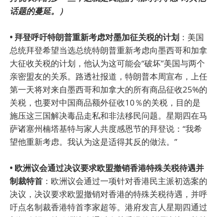
话题的蔓延。）
• 拜登呼吁特朗普重新考虑对墨加征关税的计划
：美国
总统拜登希望当选总统特朗普重新考虑向墨西哥和加拿
大征收关税的计划，他认为这可能会“破坏”美国与两个
亲密盟友的关系。路透社报道，特朗普本周宣布，上任
第一天将对来自墨西哥和加拿大的所有商品征收25%的
关税，也要对中国商品额外征收10％的关税，目的是
施压这三国解决毒品走私和非法移民问题。星期四在马
萨诸塞州楠塔基特与家人共度感恩节的拜登说：“我希
望他重新考虑。我认为这是适得其反的做法。”
• 欧洲议会通过决议要求欧盟撤销香港特殊关税待遇并
制裁特首
：欧洲议会通过一项针对香港民主派初选案的
决议，决议要求欧盟撤销对香港的特殊关税待遇，并呼
吁点名制裁香港特首李家超等。港府发言人星期四通过