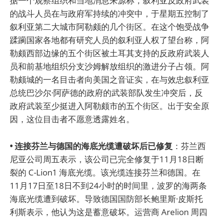
据一个观察组织和当地消息来源称，叙利亚反政府武装
的战斗人员在与政府军持续的冲突中，于星期五控制了
叙利亚第二大城市阿勒颇的几个街区。在这个饱受战争
蹂躏国家各地都有研究人员的叙利亚人权了望台称，阿
勒颇西部边缘的五个街区被土耳其支持的反政府武装人
员和前基地组织分支沙姆解放组织的激进分子占领。阿
勒颇城的一名目击者向美国之音证实，在与效忠叙利亚
总统巴沙尔·阿萨德的政府的武装部队发生冲突后，反
政府武装至少挺进入阿勒颇市的五个街区。出于安全原
因，这位目击者不愿意透露姓名。
• 连接芬兰与德国的海底光缆遭破坏后已修复
：芬兰西
尼亚公司周五表示，该公司已完全修复于11月18日断
裂的 C-Lion1 海底光缆。该光缆连接芬兰和德国。在
11月17日至18日不到24小时的时间里，波罗的海两条
海底光缆遭到破坏。导致德国国防部长鲍里斯·皮斯托
利斯表示，他认为这是蓄意破坏。运营商 Arelion 周四