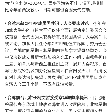
为“联合利剑–2024C”。因冬季海象不佳，演习规模相
比今年前两次较小，日期可能也会因天气变动。
• 台湾未获CPTPP成员国共识，入会案未讨论
：今年在
加拿大举办的《跨太平洋伙伴全面进展协定》委员会会
议落幕，台湾因为未获得所有成员国共识，入会案件未
被讨论。加拿大担任今年CPTPP轮值主席国，委员会会
议于当地时间星期三和星期四在加拿大温哥华举办。会
中仅决议成立哥斯大黎加的入会工作小组，由秘鲁担任
主席、加拿大与新西兰担任副主席，展开入会程序。台
湾行政院经贸谈判办公室星期五在官网发声明，台湾政
府对此表达深切失望，再次呼吁CPTPP成员国早日成立
台湾入会工作小组，不应有政治考量。
• 台湾前台北市长柯文哲接受京华城弊案提讯
：台北地
检署侦办京华城土地改建弊案进入收尾阶段，北检星期
五第九度提讯在押的前台北市长、民众党主席柯文哲。