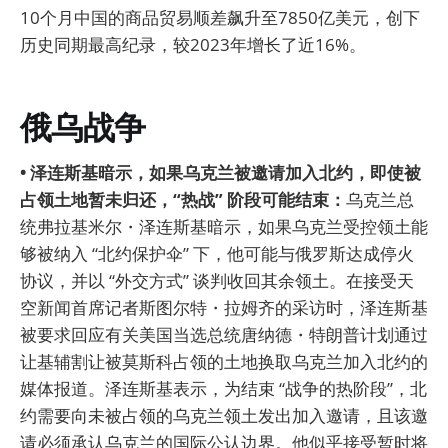
10个月中国的商品贸易顺差飙升至7850亿美元，创下
历史同期最高纪录，较2023年增长了近16%。
俄乌战争
• 泽连斯基暗示，如果乌克兰被邀请加入北约，即使被
占领土地暂未归还，“热战” 阶段可能结束：
乌克兰总
统弗拉基米尔・泽连斯基暗示，如果乌克兰受控领土能
够被纳入 “北约保护伞” 下，他可能与俄罗斯达成停火
协议，并以 “外交方式” 谈判收回其余领土。在接受天
空新闻首席记者斯图尔特・拉姆齐的采访时，泽连斯基
被要求回应有关美国当选总统唐纳德・特朗普计划通过
让基辅割让被莫斯科占领的土地换取乌克兰加入北约的
媒体报道。泽连斯基表示，为结束 “战争的热阶段”，北
约需要向未被占领的乌克兰领土发出加入邀请，且该邀
请必须承认乌克兰的国际公认边界。他似乎接受暂时将