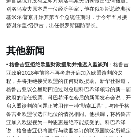
鲜官媒也并没有立即对别洛乌索夫访朝做出任何报道。
别洛乌索夫原本是一位经济学家，他在俄罗斯总统弗拉
基米尔·普京开始其第五个总统任期时，于今年五月接
替谢尔盖·绍伊古，出任俄罗斯国防部长。
其他新闻
• 格鲁吉亚拒绝欧盟财政援助并推迟入盟谈判
：格鲁吉
亚政府2028年前将不再考虑开启加入欧盟谈判的议
程，并将拒绝接受欧盟的任何财政援助。新华社报道，
格鲁吉亚议会星期四通过对总理科巴希泽领导的新一届
政府的信任投票。科巴希泽在会后的新闻发布会说，开
启入盟谈判的问题正被用作一种“勒索工具”，与给予格
鲁吉亚欧盟候选国地位的情况相同。他强调，将格鲁吉
亚加入欧盟视为一种恩惠是绝不能接受的。科巴希泽
说，格鲁吉亚仍将履行与欧盟签订的联系国协定所规定