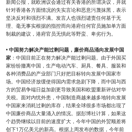
新闻公报，就欧洲议会通过有关香港的所谓决议，并就
针对香港各方面情况的失实言论和恶意污蔑抹黑，表示
坚决反对和强烈不满。发言人也强烈谴责任何基于无
理、毫无事实根据的指控而向港府任何官员施加单方面
制裁的建议，港府官员无惧此等野蛮、卑劣行为。
• 中国努力解决产能过剩问题，廉价商品涌向发展中国
家
：中国目前正在努力解决产能过剩问题。由于外国买
家纷纷撤离中国，生产电动汽车、厨具、餐具、服装和
各种消费品的产业部门只好把目标转向发展中国家市
场。中国经济放缓使得国内需求急剧下降，而中国与西
方的贸易争端日益加剧更导致美国和欧盟重新评估对华
关税。面对内忧外患，中国制造商越来越多地转向发展
中国家来消耗过剩的库存，结果全球很多市场都出现了
中国廉价商品大量涌入的情况。据彭博社计算，如果这
个趋势继续以目前的速度扩大，今年中国的外贸顺差将
创下1万亿美元的新高。根据上周发布的数据，今年前