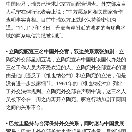
中国船只，瑞典已请求北京方面配合调查。外交部发言
人毛宁在例行记者会上说：“中方愿意同相关国家合作
查明事实真相。目前中瑞双方正就此保持着密切沟
通。”11月17和18日，丹麦海岸附近的波罗的海瑞典水
域的两条电信海缆被切断。
• 立陶宛驱逐三名中国外交官，双边关系紧张加剧
：立
陶宛外交部星期五说，立陶宛宣布中国驻该国代办处的
三名工作人员为不受欢迎的人。立陶宛外交部宣布的理
由是他们违反了《维也纳公约》和立陶宛的立法，但是
没有进一步披露细节。1961年的《维也纳公约》列出
了外交法律规则。立陶宛外交部在声明中说，这三名人
员被下令在一周之内离开立陶宛。驱逐行动加剧了两国
之间的关系不合。
• 巴拉圭坚持与台湾保持外交关系，同时愿与中国发展
贸易
：巴拉圭外交部长拉米雷斯星期五表示，尽管该国