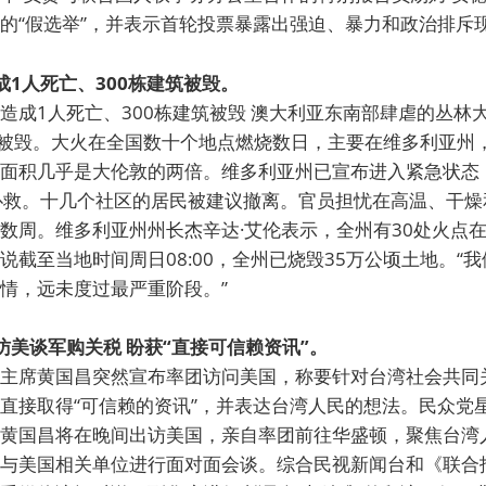
的“假选举”，并表示首轮投票暴露出强迫、暴力和政治排斥
成1人死亡、300栋建筑被毁。
造成1人死亡、300栋建筑被毁 澳大利亚东南部肆虐的丛林
产被毁。大火在全国数十个地点燃烧数日，主要在维多利亚州
面积几乎是大伦敦的两倍。维多利亚州已宣布进入紧急状态
扑救。十几个社区的居民被建议撤离。官员担忧在高温、干燥
数周。维多利亚州州长杰辛达·艾伦表示，全州有30处火点在
说截至当地时间周日08:00，全州已烧毁35万公顷土地。“
情，远未度过最严重阶段。”
访美谈军购关税 盼获“直接可信赖资讯”。
主席黄国昌突然宣布率团访问美国，称要针对台湾社会共同
直接取得“可信赖的资讯”，并表达台湾人民的想法。民众党
黄国昌将在晚间出访美国，亲自率团前往华盛顿，聚焦台湾
与美国相关单位进行面对面会谈。综合民视新闻台和《联合