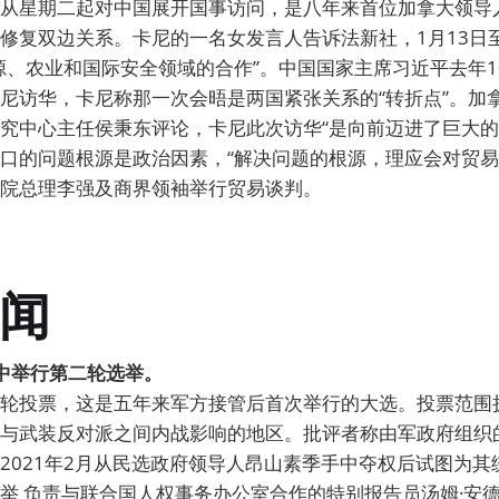
从星期二起对中国展开国事访问，是八年来首位加拿大领导
修复双边关系。卡尼的一名女发言人告诉法新社，1月13日至
源、农业和国际安全领域的合作”。中国国家主席习近平去年1
尼访华，卡尼称那一次会晤是两国紧张关系的“转折点”。加
究中心主任侯秉东评论，卡尼此次访华“是向前迈进了巨大的
口的问题根源是政治因素，“解决问题的根源，理应会对贸易
院总理李强及商界领袖举行贸易谈判。
闻
突中举行第二轮选举。
轮投票，这是五年来军方接管后首次举行的大选。投票范围
与武装反对派之间内战影响的地区。批评者称由军政府组织
2021年2月从民选政府领导人昂山素季手中夺权后试图为其
举 负责与联合国人权事务办公室合作的特别报告员汤姆·安