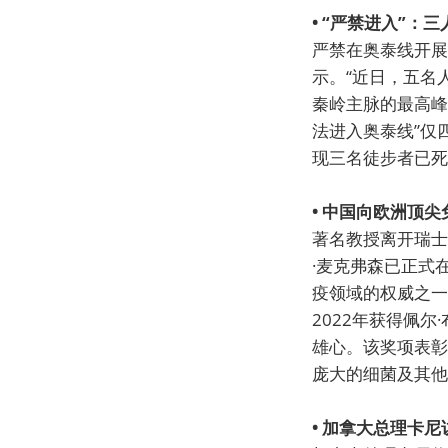
• “严禁进入”
严禁在奥泰线开展
示。“近日，五名
秦岭主脉的最高峰
法进入奥泰线”仅
现三名徒步者已死
• 中国向欧洲顶
著名教授离开瑞士
·麦克弗森已正式
疫领域的权威之一，
2022年获得佩
雄心。该奖项表彰
庞大的细菌及其他
• 加拿大总理卡