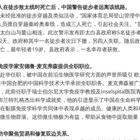
：三人在徒步敖太线时死亡后，中国警告徒步者远离该线路。
未经批准的徒步穿越及类似活动，”国家体育总局登山管理
人员擅自穿越秦岭奥泰线，造成三人死亡，引起社会关注。” 
太白山与鳌山相连。此次警示发布距太白县政府称5名徒步者
四天。政府称其中一名徒步者次日下撤，另四人失联。随后
亡，最年轻者19岁。县政府表示，一名幸存者获救。
尖免疫学家安德鲁·麦克弗森提供全职职位。
赴华任职，被中国在前沿生物医学研究方面的声誉所吸引 
在中国合肥的中国科学技术大学承担全职职务。麦克弗森被
此前任职于瑞士伯尔尼大学免疫学教授及Inselspital医
尔·布兰特扎格杰出科学成就奖，他的引进显示了中国在生命科
在黏膜免疫学科学共同体中表现卓越的成员。健康的人类和
微生物群落。这些微生物极为有益，帮助从食物中提取能量
尼访华聚焦贸易和修复双边关系。