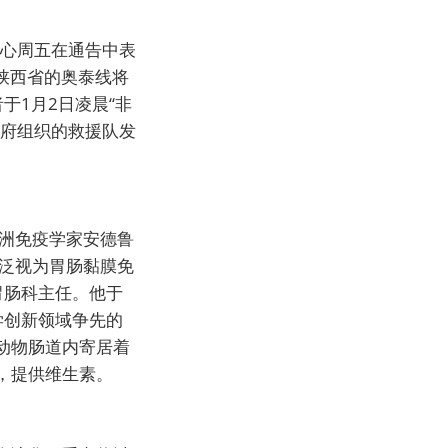
中心周五在通告中表
陕西省的奥泰线将
于1月2日凌晨“非
政府组织的救援队发
欧洲免疫学家安德鲁
广泛视为胃肠黏膜免
院胃肠科主任。他于
学创新领域争先的
动物肠道内寄居着
，提供维生素。