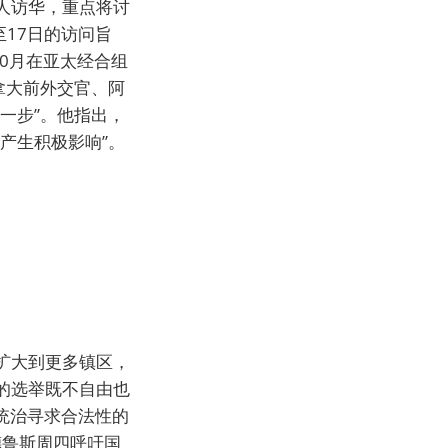
人访华，重点将讨
17日的访问旨
0月在亚太经合组
拿大前外交官、阿
一步”。他指出，
产生积极影响”。
扩大到更多镇区，
的选举既不自由也
统治寻求合法性的
德鲁斯周四呼吁国