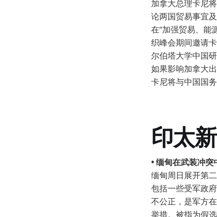
加拿大总理卡尼将
论两国贸易事宜及
在“加强贸易、能
织峰会期间邀请卡
尔伯塔大学中国研
如果影响加拿大出
卡尼将与中国国务
印太新
• 缅甸在武装冲
缅甸周日展开第二
包括一些受军政府
不公正，是军方在
举措。被指为假选