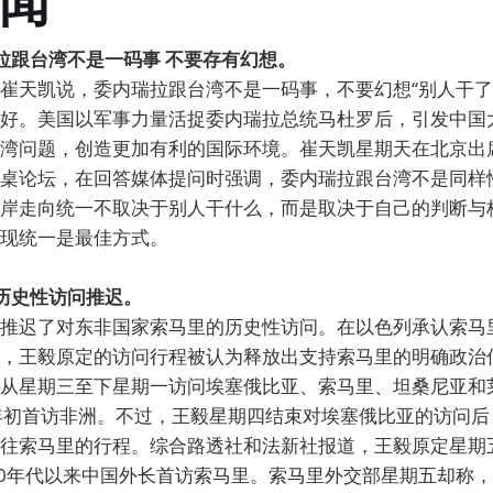
闻
瑞拉跟台湾不是一码事 不要存有幻想。
崔天凯说，委内瑞拉跟台湾不是一码事，不要幻想“别人干了
好。美国以军事力量活捉委内瑞拉总统马杜罗后，引发中国
湾问题，创造更加有利的国际环境。崔天凯星期天在北京出
桌论坛，在回答媒体提问时强调，委内瑞拉跟台湾不是同样
岸走向统一不取决于别人干什么，而是取决于自己的判断与
现统一是最佳方式。
的历史性访问推迟。
推迟了对东非国家索马里的历史性访问。在以色列承认索马
，王毅原定的访问行程被认为释放出支持索马里的明确政治
从星期三至下星期一访问埃塞俄比亚、索马里、坦桑尼亚和
年初首访非洲。不过，王毅星期四结束对埃塞俄比亚的访问后
往索马里的行程。综合路透社和法新社报道，王毅原定星期
80年代以来中国外长首访索马里。索马里外交部星期五却称