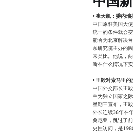
中国新
• 崔天凯：委内
中国原驻美国大使
统一的条件就会变
能否为北京解决台
系研究院主办的圆
来类比。他说，两
断在什么情况下实
• 王毅对索马里
中国外交部长王毅
兰为独立国家之际
星期三宣布，王毅
外长连续36年在
桑尼亚，跳过了前
史性访问，是19