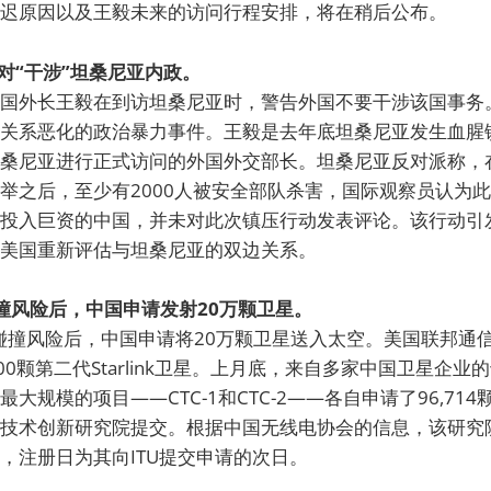
迟原因以及王毅未来的访问行程安排，将在稍后公布。
反对“干涉”坦桑尼亚内政。
国外长王毅在到访坦桑尼亚时，警告外国不要干涉该国事务
关系恶化的政治暴力事件。王毅是去年底坦桑尼亚发生血腥
桑尼亚进行正式访问的外国外交部长。坦桑尼亚反对派称，在
举之后，至少有2000人被安全部队杀害，国际观察员认为
投入巨资的中国，并未对此次镇压行动发表评论。该行动引
美国重新评估与坦桑尼亚的双边关系。
碰撞风险后，中国申请发射20万颗卫星。
k存在碰撞风险后，中国申请将20万颗卫星送入太空。美国联邦
7,500颗第二代Starlink卫星。上月底，来自多家中国卫星企
大规模的项目——CTC-1和CTC-2——各自申请了96,71
技术创新研究院提交。根据中国无线电协会的信息，该研究院
，注册日为其向ITU提交申请的次日。