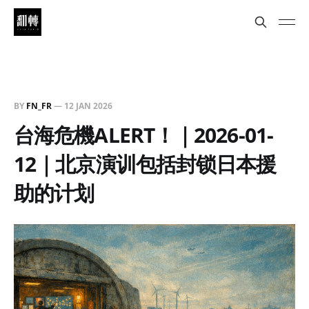
BY
FN_FR
—
12 JAN 2026
台海危機ALERT！｜2026-01-
12｜北京演训包括封锁日本援
助的计划