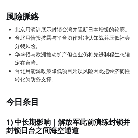
風險脈絡
北京用演训展示封锁台湾并阻断日本增援的轮廓。
台北用情报披露与平台协作对冲认知战并压低社会
分裂风险。
华盛顿与欧洲推动扩产但企业仍将先进制程生态锚
定在台湾。
台北用能源政策降低项目延误风险因此把经济韧性
转化为防务支撑。
今日条目
1) 中长期影响｜解放军此前演练封锁并
封锁日台之间海空通道