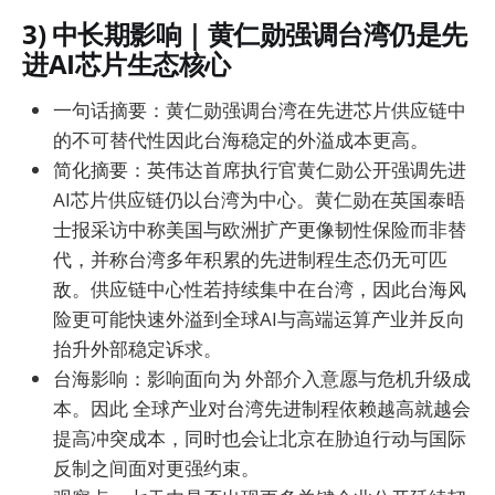
3) 中长期影响｜黄仁勋强调台湾仍是先
进AI芯片生态核心
一句话摘要：黄仁勋强调台湾在先进芯片供应链中
的不可替代性因此台海稳定的外溢成本更高。
简化摘要：英伟达首席执行官黄仁勋公开强调先进
AI芯片供应链仍以台湾为中心。黄仁勋在英国泰晤
士报采访中称美国与欧洲扩产更像韧性保险而非替
代，并称台湾多年积累的先进制程生态仍无可匹
敌。供应链中心性若持续集中在台湾，因此台海风
险更可能快速外溢到全球AI与高端运算产业并反向
抬升外部稳定诉求。
台海影响：影响面向为 外部介入意愿与危机升级成
本。因此 全球产业对台湾先进制程依赖越高就越会
提高冲突成本，同时也会让北京在胁迫行动与国际
反制之间面对更强约束。