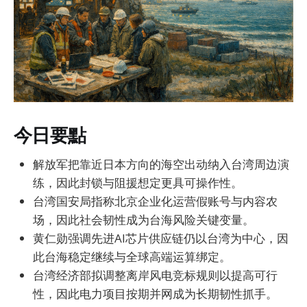
今日要點
解放军把靠近日本方向的海空出动纳入台湾周边演
练，因此封锁与阻援想定更具可操作性。
台湾国安局指称北京企业化运营假账号与内容农
场，因此社会韧性成为台海风险关键变量。
黄仁勋强调先进AI芯片供应链仍以台湾为中心，因
此台海稳定继续与全球高端运算绑定。
台湾经济部拟调整离岸风电竞标规则以提高可行
性，因此电力项目按期并网成为长期韧性抓手。