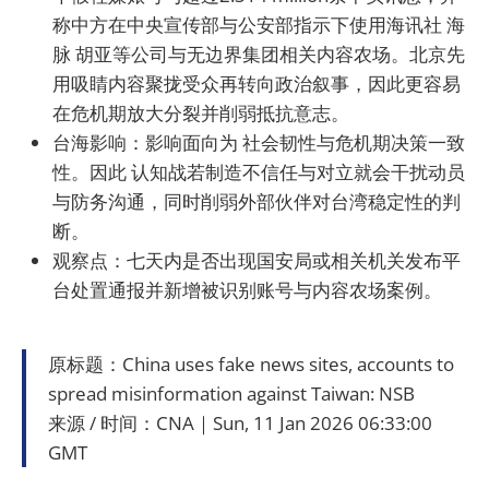
称中方在中央宣传部与公安部指示下使用海讯社 海
脉 胡亚等公司与无边界集团相关内容农场。北京先
用吸睛内容聚拢受众再转向政治叙事，因此更容易
在危机期放大分裂并削弱抵抗意志。
台海影响：影响面向为 社会韧性与危机期决策一致
性。因此 认知战若制造不信任与对立就会干扰动员
与防务沟通，同时削弱外部伙伴对台湾稳定性的判
断。
观察点：七天内是否出现国安局或相关机关发布平
台处置通报并新增被识别账号与内容农场案例。
原标题：China uses fake news sites, accounts to
spread misinformation against Taiwan: NSB
来源 / 时间：CNA｜Sun, 11 Jan 2026 06:33:00
GMT